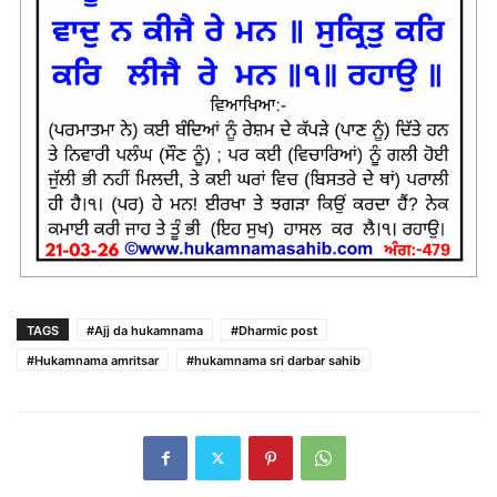
TAGS
#Ajj da hukamnama
#Dharmic post
#Hukamnama amritsar
#hukamnama sri darbar sahib