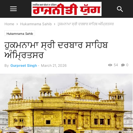
Home
Hukamnama Sahib
ਹੁਕਮਨਾਮਾ ਸ੍ਰੀ ਦਰਬਾਰ ਸਾਹਿਬ ਅੰਮ੍ਰਿਤਸਰ
Hukamnama Sahib
ਹੁਕਮਨਾਮਾ ਸ੍ਰੀ ਦਰਬਾਰ ਸਾਹਿਬ
ਅੰਮ੍ਰਿਤਸਰ
54
0
By
Gurpreet Singh
-
March 21, 2026