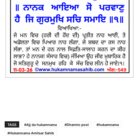
TAGS
#Ajj da hukamnama
#Dharmic post
#hukamnama
#Hukamnama Amitsar Sahib