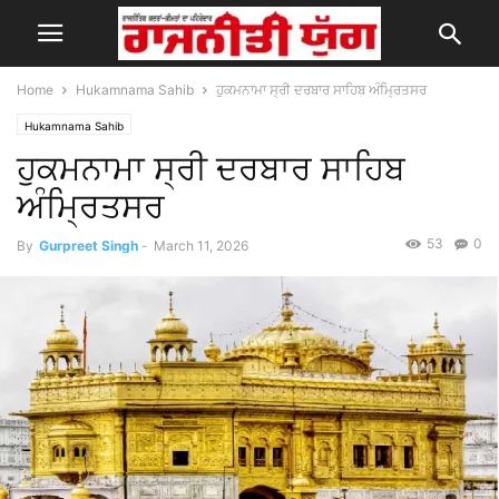
Home
Hukamnama Sahib
ਹੁਕਮਨਾਮਾ ਸ੍ਰੀ ਦਰਬਾਰ ਸਾਹਿਬ ਅੰਮ੍ਰਿਤਸਰ
Hukamnama Sahib
ਹੁਕਮਨਾਮਾ ਸ੍ਰੀ ਦਰਬਾਰ ਸਾਹਿਬ
ਅੰਮ੍ਰਿਤਸਰ
53
0
By
Gurpreet Singh
-
March 11, 2026