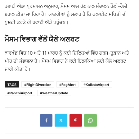
ਹਵਾਈ ਅੱਡਾ ਪ੍ਰਸ਼ਾਸਨ ਅਨੁਸਾਰ, ਮੌਸਮ ਆਮ ਹੋਣ ਨਾਲ ਸੰਚਾਲਨ ਹੌਲੀ-ਹੌਲੀ
ਬਹਾਲ ਕੀਤਾ ਜਾ ਰਿਹਾ ਹੈ। ਯਾਤਰੀਆਂ ਨੂੰ ਸਲਾਹ ਹੈ ਕਿ ਫਲਾਈਟ ਸਥਿਤੀ ਦੀ
ਪੁਸ਼ਟੀ ਕਰਕੇ ਹੀ ਹਵਾਈ ਅੱਡੇ ਪਹੁੰਚਣ।
ਮੌਸਮ ਵਿਭਾਗ ਵੱਲੋਂ ਯੈਲੋ ਅਲਰਟ
ਝਾਰਖੰਡ ਵਿੱਚ 10 ਅਤੇ 11 ਮਾਰਚ ਨੂੰ ਕਈ ਜ਼ਿਲ੍ਹਿਆਂ ਵਿੱਚ ਗਰਜ-ਤੂਫ਼ਾਨ ਅਤੇ
ਮੀਂਹ ਦੀ ਸੰਭਾਵਨਾ ਹੈ। ਮੌਸਮ ਵਿਭਾਗ ਨੇ ਕਈ ਇਲਾਕਿਆਂ ਲਈ ਯੈਲੋ ਅਲਰਟ
ਜਾਰੀ ਕੀਤਾ ਹੈ।
TAGS
#FlightDiversion
#FogAlert
#KolkataAirport
#RanchiAirport
#WeatherUpdate