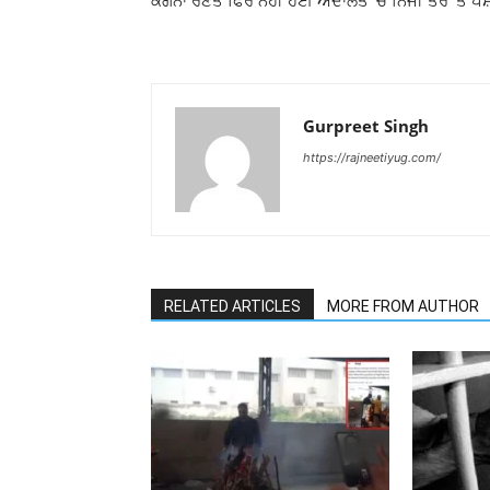
ਕੰਗਨਾ ਰਣੌਤ ਫਿਰ ਨਹੀਂ ਹੋਈ ਅਦਾਲਤ ‘ਚ ਨਿੱਜੀ ਤੌਰ ‘ਤੇ ਪੇ
Gurpreet Singh
https://rajneetiyug.com/
RELATED ARTICLES
MORE FROM AUTHOR