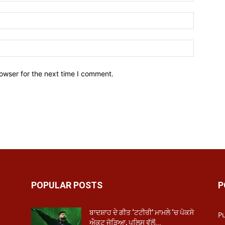
owser for the next time I comment.
POPULAR POSTS
P
ਬਾਦਸ਼ਾਹ ਦੇ ਗੀਤ ‘ਟਟੀਰੀ’ ਮਾਮਲੇ ‘ਚ ਪੋਕਸੋ
P
ਐਕਟ ਜੋੜਿਆ, ਪੁਲਿਸ ਵੱਲੋਂ...