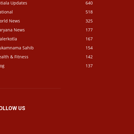
tiala Updates
640
ational
518
orld News
325
aryana News
177
alerkotla
167
ukamnama Sahib
154
alth & Fitness
142
log
137
OLLOW US