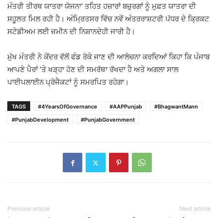
ਮੰਤਰੀ ਤੀਰਥ ਯਾਤਰਾ ਯੋਜਨਾ’ ਤਹਿਤ ਹਜ਼ਾਰਾਂ ਬਜ਼ੁਰਗਾਂ ਨੂੰ ਮੁਫ਼ਤ ਯਾਤਰਾ ਦੀ
ਸਹੂਲਤ ਮਿਲ ਰਹੀ ਹੈ। ਅੰਮ੍ਰਿਤਸਰ ਵਿੱਚ ਨਵੇਂ ਅੰਤਰਰਾਸ਼ਟਰੀ ਪੱਧਰ ਦੇ ਕ੍ਰਿਕਟ
ਸਟੇਡੀਅਮ ਲਈ ਜ਼ਮੀਨ ਦੀ ਨਿਸ਼ਾਨਦੇਹੀ ਜਾਰੀ ਹੈ।
ਮੁੱਖ ਮੰਤਰੀ ਨੇ ਕੇਂਦਰ ਵੱਲੋਂ ਫੰਡ ਰੋਕੇ ਜਾਣ ਦੀ ਆਲੋਚਨਾ ਕਰਦਿਆਂ ਕਿਹਾ ਕਿ ਪੰਜਾਬ
ਆਪਣੇ ਪੈਰਾਂ ’ਤੇ ਖੜ੍ਹਾ ਹੋਣ ਦੀ ਸਮਰੱਥਾ ਰੱਖਦਾ ਹੈ ਅਤੇ ਅਗਲਾ ਸਾਲ
ਪਾਈਪਲਾਈਨ ਪ੍ਰੋਜੈਕਟਾਂ ਨੂੰ ਸਮਰਪਿਤ ਰਹੇਗਾ।
TAGS
#4YearsOfGovernance
#AAPPunjab
#BhagwantMann
#PunjabDevelopment
#PunjabGovernment
Previous article
Next article