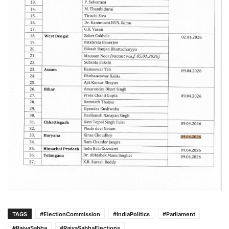
TAGS
#ElectionCommission
#IndiaPolitics
#Parliament
#RajyaSabha
#RajyaSabhaElections