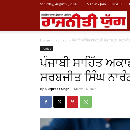
Saturday, August 8, 2026
Sign in / Join
ENGLISH
L
Home
Punjab
ਪੰਜਾਬੀ ਸਾਹਿੱਤ ਅਕਾਡਮੀ ਚੋਣਾਂ ’ਚ ਡਾ. ਸਰਬਜੀ
P
Punjab
ਪੰਜਾਬੀ ਸਾਹਿੱਤ ਅਕਾਡ
N
ਸਰਬਜੀਤ ਸਿੰਘ ਨਾਰੰਗ
By
Gurpreet Singh
-
March 16, 2026