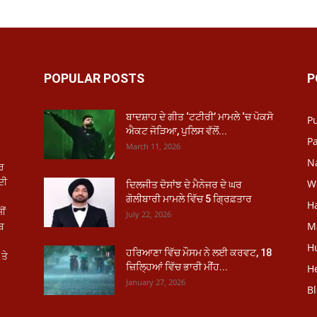
POPULAR POSTS
P
ਬਾਦਸ਼ਾਹ ਦੇ ਗੀਤ ‘ਟਟੀਰੀ’ ਮਾਮਲੇ ‘ਚ ਪੋਕਸੋ
P
ਐਕਟ ਜੋੜਿਆ, ਪੁਲਿਸ ਵੱਲੋਂ...
Pa
March 11, 2026
N
ਾਰ
ਦੀ
W
ਦਿਲਜੀਤ ਦੋਸਾਂਝ ਦੇ ਮੈਨੇਜਰ ਦੇ ਘਰ
ਗੋਲੀਬਾਰੀ ਮਾਮਲੇ ਵਿੱਚ 5 ਗ੍ਰਿਫ਼ਤਾਰ
H
ੀਂ
July 22, 2026
ਾਬ
M
H
ਹਰਿਆਣਾ ਵਿੱਚ ਮੌਸਮ ਨੇ ਲਈ ਕਰਵਟ, 18
ਤੇ
ਜ਼ਿਲ੍ਹਿਆਂ ਵਿੱਚ ਭਾਰੀ ਮੀਂਹ...
He
January 27, 2026
B