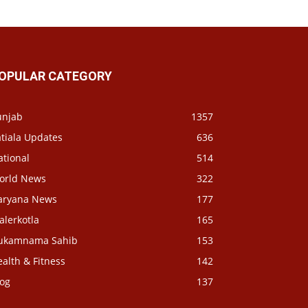
OPULAR CATEGORY
unjab
1357
tiala Updates
636
ational
514
orld News
322
aryana News
177
alerkotla
165
ukamnama Sahib
153
alth & Fitness
142
log
137