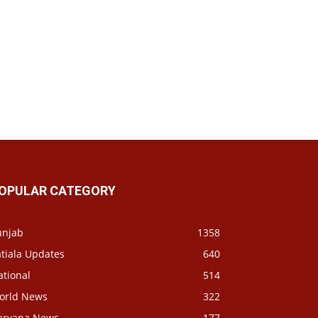
OPULAR CATEGORY
unjab
1358
tiala Updates
640
ational
514
orld News
322
aryana News
177