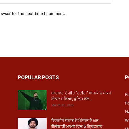
owser for the next time I comment.
POPULAR POSTS
P
ਬਾਦਸ਼ਾਹ ਦੇ ਗੀਤ ‘ਟਟੀਰੀ’ ਮਾਮਲੇ ‘ਚ ਪੋਕਸੋ
P
ਐਕਟ ਜੋੜਿਆ, ਪੁਲਿਸ ਵੱਲੋਂ...
Pa
March 11, 2026
N
W
ਦਿਲਜੀਤ ਦੋਸਾਂਝ ਦੇ ਮੈਨੇਜਰ ਦੇ ਘਰ
ਗੋਲੀਬਾਰੀ ਮਾਮਲੇ ਵਿੱਚ 5 ਗ੍ਰਿਫ਼ਤਾਰ
H