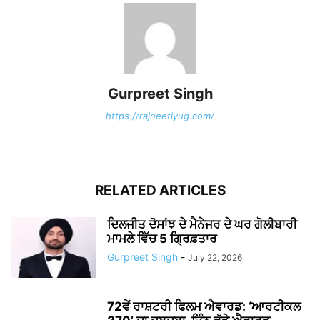
Gurpreet Singh
https://rajneetiyug.com/
RELATED ARTICLES
ਦਿਲਜੀਤ ਦੋਸਾਂਝ ਦੇ ਮੈਨੇਜਰ ਦੇ ਘਰ ਗੋਲੀਬਾਰੀ
ਮਾਮਲੇ ਵਿੱਚ 5 ਗ੍ਰਿਫ਼ਤਾਰ
Gurpreet Singh
-
July 22, 2026
72ਵੇਂ ਰਾਸ਼ਟਰੀ ਫਿਲਮ ਐਵਾਰਡ: ‘ਆਰਟੀਕਲ