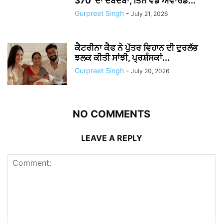
370’ ਦਾ ਦਬਦਬਾ, ਤਿੰਨ ਵੱਡੇ ਐਵਾਰਡ...
Gurpreet Singh
-
July 21, 2026
ਕੈਟਰੀਨਾ ਕੈਫ ਨੇ ਪੁੱਤਰ ਵਿਹਾਨ ਦੀ ਦੁਰਲੱਭ
ਝਲਕ ਕੀਤੀ ਸਾਂਝੀ, ਪ੍ਰਸ਼ੰਸਕਾਂ...
Gurpreet Singh
-
July 20, 2026
NO COMMENTS
LEAVE A REPLY