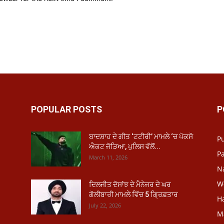
POPULAR POSTS
P
ਬਾਦਸ਼ਾਹ ਦੇ ਗੀਤ ‘ਟਟੀਰੀ’ ਮਾਮਲੇ ‘ਚ ਪੋਕਸੋ
P
ਐਕਟ ਜੋੜਿਆ, ਪੁਲਿਸ ਵੱਲੋਂ...
Pa
March 11, 2026
N
W
ਦਿਲਜੀਤ ਦੋਸਾਂਝ ਦੇ ਮੈਨੇਜਰ ਦੇ ਘਰ
ਗੋਲੀਬਾਰੀ ਮਾਮਲੇ ਵਿੱਚ 5 ਗ੍ਰਿਫ਼ਤਾਰ
H
July 22, 2026
M