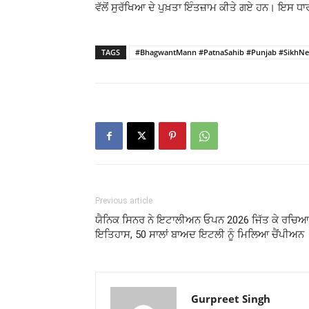
ਵੱਲੋਂ ਸੁਰੱਖਿਆ ਦੇ ਪੁਖ਼ਤਾ ਇੰਤਜ਼ਾਮ ਕੀਤੇ ਗਏ ਹਨ। ਇਸ ਧਾਰ
TAGS
#BhagwantMann #PatnaSahib #Punjab #SikhNews
Previous article
ਯੈਨਿਕ ਸਿਨਰ ਨੇ ਇਟਾਲੀਅਨ ਓਪਨ 2026 ਜਿੱਤ ਕੇ ਰਚਿਆ
ਇਤਿਹਾਸ, 50 ਸਾਲਾਂ ਬਾਅਦ ਇਟਲੀ ਨੂੰ ਮਿਲਿਆ ਚੈਂਪੀਅਨ
Gurpreet Singh