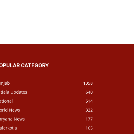
OPULAR CATEGORY
unjab
1358
tiala Updates
640
ational
514
orld News
322
aryana News
177
alerkotla
165