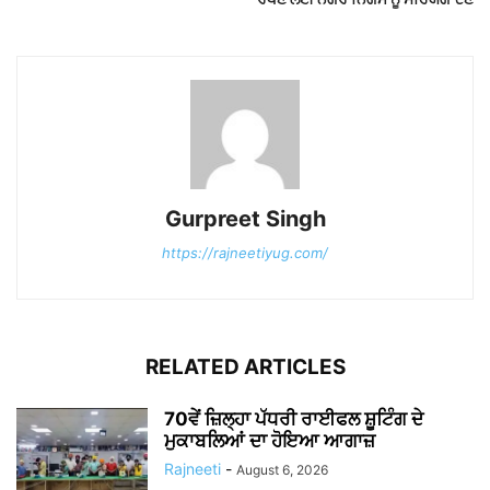
Gurpreet Singh
https://rajneetiyug.com/
RELATED ARTICLES
70ਵੇਂ ਜ਼ਿਲ੍ਹਾ ਪੱਧਰੀ ਰਾਈਫਲ ਸ਼ੂਟਿੰਗ ਦੇ
ਮੁਕਾਬਲਿਆਂ ਦਾ ਹੋਇਆ ਆਗਾਜ਼
Rajneeti
-
August 6, 2026