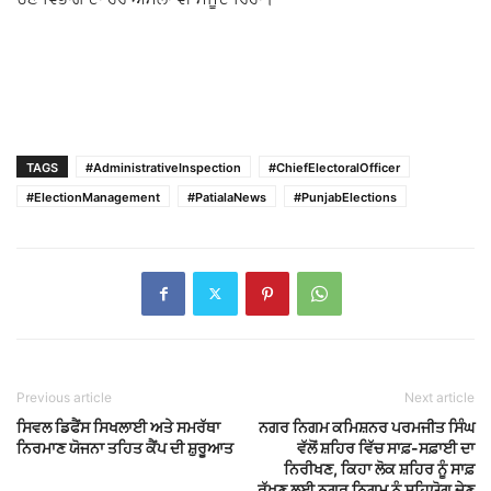
TAGS
#AdministrativeInspection
#ChiefElectoralOfficer
#ElectionManagement
#PatialaNews
#PunjabElections
Previous article
Next article
ਸਿਵਲ ਡਿਫੈਂਸ ਸਿਖਲਾਈ ਅਤੇ ਸਮਰੱਥਾ
ਨਗਰ ਨਿਗਮ ਕਮਿਸ਼ਨਰ ਪਰਮਜੀਤ ਸਿੰਘ
ਨਿਰਮਾਣ ਯੋਜਨਾ ਤਹਿਤ ਕੈਂਪ ਦੀ ਸ਼ੁਰੂਆਤ
ਵੱਲੋਂ ਸ਼ਹਿਰ ਵਿੱਚ ਸਾਫ਼-ਸਫ਼ਾਈ ਦਾ
ਨਿਰੀਖਣ, ਕਿਹਾ ਲੋਕ ਸ਼ਹਿਰ ਨੂੰ ਸਾਫ਼
ਰੱਖਣ ਲਈ ਨਗਰ ਨਿਗਮ ਨੂੰ ਸਹਿਯੋਗ ਦੇਣ