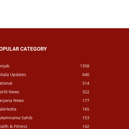
OPULAR CATEGORY
unjab
1358
tiala Updates
640
ational
514
orld News
322
aryana News
177
alerkotla
165
ukamnama Sahib
153
alth & Fitness
142