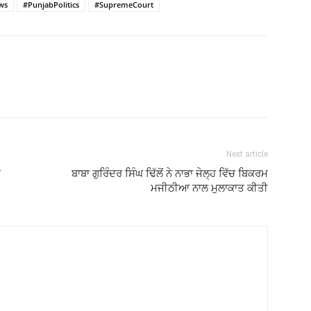
ws
#PunjabPolitics
#SupremeCourt
Next article
ਦ
ਬਾਬਾ ਗੁਰਿੰਦਰ ਸਿੰਘ ਢਿੱਲੋਂ ਨੇ ਨਾਭਾ ਜੇਲ੍ਹ ਵਿੱਚ ਬਿਕਰਮ
ਮਜੀਠੀਆ ਨਾਲ ਮੁਲਾਕਾਤ ਕੀਤੀ