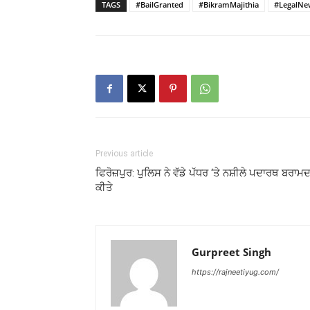
TAGS
#BailGranted
#BikramMajithia
#LegalNe
Previous article
ਫਿਰੋਜ਼ਪੁਰ: ਪੁਲਿਸ ਨੇ ਵੱਡੇ ਪੱਧਰ ‘ਤੇ ਨਸ਼ੀਲੇ ਪਦਾਰਥ ਬਰਾਮ
ਕੀਤੇ
Gurpreet Singh
https://rajneetiyug.com/