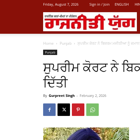
Friday, August 7, 2026
Sign in / Join
ENGLISH
HI
L
Home
Punjab
ਸੁਪਰੀਮ ਕੋਰਟ ਨੇ ਬਿਕਰਮ ਮਜੀਠੀਆ ਨੂੰ ਜ਼ਮਾਨ
P
Punjab
ਸੁਪਰੀਮ ਕੋਰਟ ਨੇ ਬ
N
ਦਿੱਤੀ
By
Gurpreet Singh
-
February 2, 2026