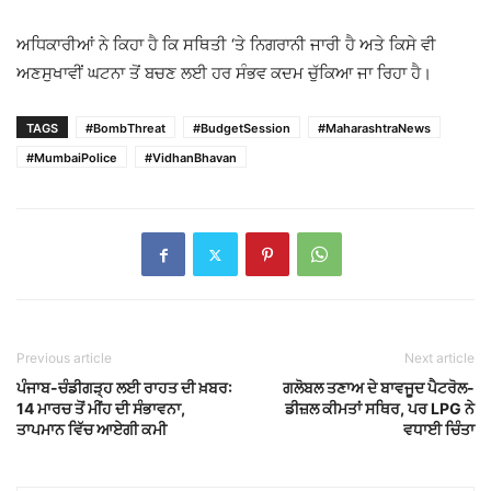
ਅਧਿਕਾਰੀਆਂ ਨੇ ਕਿਹਾ ਹੈ ਕਿ ਸਥਿਤੀ ‘ਤੇ ਨਿਗਰਾਨੀ ਜਾਰੀ ਹੈ ਅਤੇ ਕਿਸੇ ਵੀ
ਅਣਸੁਖਾਵੀਂ ਘਟਨਾ ਤੋਂ ਬਚਣ ਲਈ ਹਰ ਸੰਭਵ ਕਦਮ ਚੁੱਕਿਆ ਜਾ ਰਿਹਾ ਹੈ।
TAGS
#BombThreat
#BudgetSession
#MaharashtraNews
#MumbaiPolice
#VidhanBhavan
Previous article
Next article
ਪੰਜਾਬ-ਚੰਡੀਗੜ੍ਹ ਲਈ ਰਾਹਤ ਦੀ ਖ਼ਬਰ:
ਗਲੋਬਲ ਤਣਾਅ ਦੇ ਬਾਵਜੂਦ ਪੈਟਰੋਲ-
14 ਮਾਰਚ ਤੋਂ ਮੀਂਹ ਦੀ ਸੰਭਾਵਨਾ,
ਡੀਜ਼ਲ ਕੀਮਤਾਂ ਸਥਿਰ, ਪਰ LPG ਨੇ
ਤਾਪਮਾਨ ਵਿੱਚ ਆਏਗੀ ਕਮੀ
ਵਧਾਈ ਚਿੰਤਾ