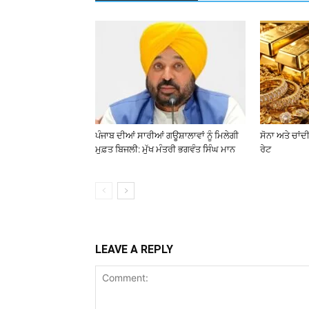
ਪੰਜਾਬ ਦੀਆਂ ਸਾਰੀਆਂ ਗਊਸ਼ਾਲਾਵਾਂ ਨੂੰ ਮਿਲੇਗੀ
ਸੋਨਾ ਅਤੇ ਚਾਂਦੀ
ਮੁਫ਼ਤ ਬਿਜਲੀ: ਮੁੱਖ ਮੰਤਰੀ ਭਗਵੰਤ ਸਿੰਘ ਮਾਨ
ਰੇਟ
LEAVE A REPLY