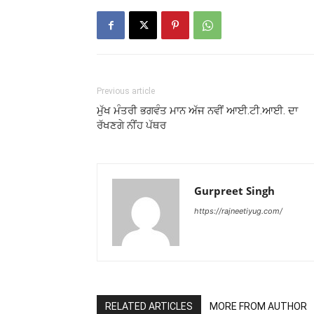
Previous article
ਮੁੱਖ ਮੰਤਰੀ ਭਗਵੰਤ ਮਾਨ ਅੱਜ ਨਵੀਂ ਆਈ.ਟੀ.ਆਈ. ਦਾ
ਰੱਖਣਗੇ ਨੀਂਹ ਪੱਥਰ
Gurpreet Singh
https://rajneetiyug.com/
RELATED ARTICLES
MORE FROM AUTHOR