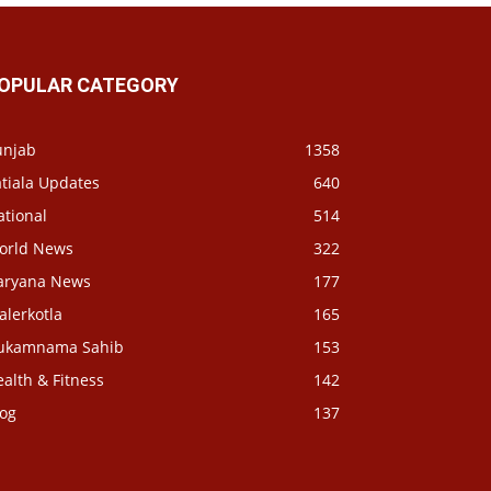
OPULAR CATEGORY
unjab
1358
tiala Updates
640
ational
514
orld News
322
aryana News
177
alerkotla
165
ukamnama Sahib
153
alth & Fitness
142
log
137