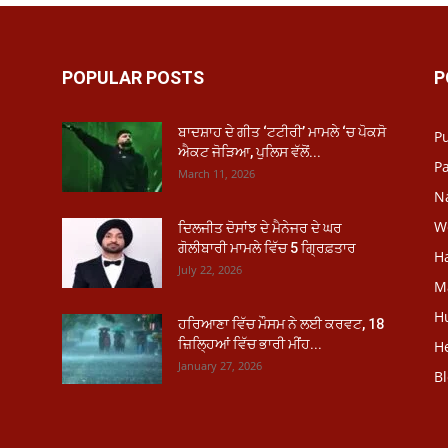
POPULAR POSTS
P
ਬਾਦਸ਼ਾਹ ਦੇ ਗੀਤ ‘ਟਟੀਰੀ’ ਮਾਮਲੇ ‘ਚ ਪੋਕਸੋ
P
ਐਕਟ ਜੋੜਿਆ, ਪੁਲਿਸ ਵੱਲੋਂ...
Pa
March 11, 2026
N
W
ਦਿਲਜੀਤ ਦੋਸਾਂਝ ਦੇ ਮੈਨੇਜਰ ਦੇ ਘਰ
ਗੋਲੀਬਾਰੀ ਮਾਮਲੇ ਵਿੱਚ 5 ਗ੍ਰਿਫ਼ਤਾਰ
H
July 22, 2026
M
H
ਹਰਿਆਣਾ ਵਿੱਚ ਮੌਸਮ ਨੇ ਲਈ ਕਰਵਟ, 18
ਜ਼ਿਲ੍ਹਿਆਂ ਵਿੱਚ ਭਾਰੀ ਮੀਂਹ...
He
January 27, 2026
B