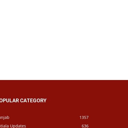
OPULAR CATEGORY
unjab
1357
tiala Updates
636