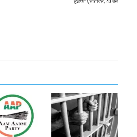
ਉਡਾਣਾਂ ਪ੍ਰਭਾਵਿਤ, 40 ਰੱਦ