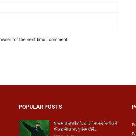
owser for the next time I comment.
POPULAR POSTS
P
ਬਾਦਸ਼ਾਹ ਦੇ ਗੀਤ ‘ਟਟੀਰੀ’ ਮਾਮਲੇ ‘ਚ ਪੋਕਸੋ
P
ਐਕਟ ਜੋੜਿਆ, ਪੁਲਿਸ ਵੱਲੋਂ...
Pa
March 11, 2026