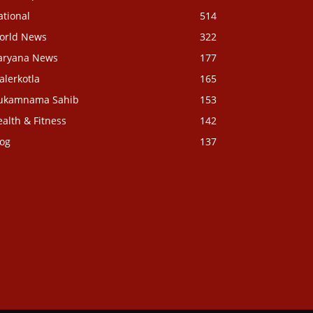
ational
514
orld News
322
aryana News
177
alerkotla
165
ukamnama Sahib
153
alth & Fitness
142
log
137