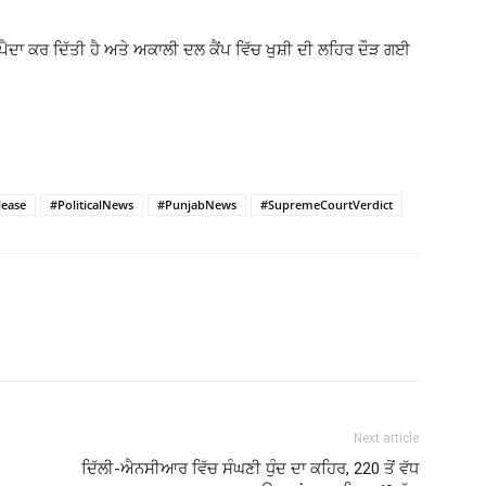
ਾ ਕਰ ਦਿੱਤੀ ਹੈ ਅਤੇ ਅਕਾਲੀ ਦਲ ਕੈਂਪ ਵਿੱਚ ਖੁਸ਼ੀ ਦੀ ਲਹਿਰ ਦੌੜ ਗਈ
lease
#PoliticalNews
#PunjabNews
#SupremeCourtVerdict
Next article
ਦਿੱਲੀ-ਐਨਸੀਆਰ ਵਿੱਚ ਸੰਘਣੀ ਧੁੰਦ ਦਾ ਕਹਿਰ, 220 ਤੋਂ ਵੱਧ