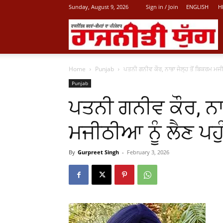
Sunday, August 9, 2026
Sign in / Join
ENGLISH
H
L
Home
Punjab
ਪਤਨੀ ਗਨੀਵ ਕੌਰ, ਨਾਭਾ ਜੇਲ੍ਹ ਤੋਂ ਬਿਕਰਮ ਮਜੀਠ
P
Punjab
ਪਤਨੀ ਗਨੀਵ ਕੌਰ, ਨਾ
N
ਮਜੀਠੀਆ ਨੂੰ ਲੈਣ ਪਹੁੰ
By
Gurpreet Singh
-
February 3, 2026