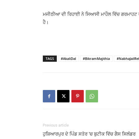
ਮਜੀਠੀਆ ਦੀ ਰਿਹਾਈ ਨੇ ਸਿਆਸੀ ਮਾਹੌਲ ਵਿੱਚ ਗਰਮਾਹਟ ਪੈਦ
ਹੈ।
TAGS
#AkaliDal
#BikramMajithia
#NabhaJailRe
Previous article
ਹੁਸ਼ਿਆਰਪੁਰ ਦੇ ਪਿੰਡ ਸਤੋਰ ‘ਚ ਬੁਟੀਕ ਵਿੱਚ ਗੈਸ ਸਿਲੰਡਰ