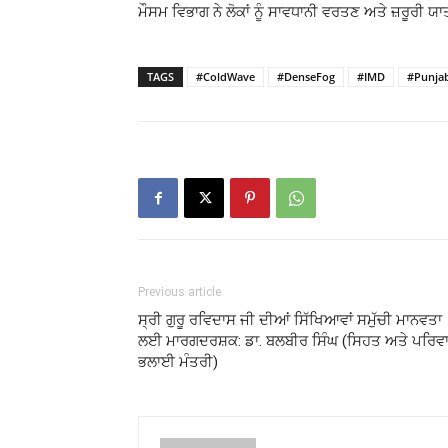
ਮੌਸਮ ਵਿਭਾਗ ਨੇ ਲੋਕਾਂ ਨੂੰ ਸਾਵਧਾਨੀ ਵਰਤਣ ਅਤੇ ਜ਼ਰੂਰੀ
TAGS
#ColdWave
#DenseFog
#IMD
#Punja
Previous article
ਸ੍ਰੀ ਗੁਰੂ ਰਵਿਦਾਸ ਜੀ ਦੀਆਂ ਸਿੱਖਿਆਵਾਂ ਸਮੁੱਚੀ ਮਾਨਵਤਾ
ਲਈ ਮਾਰਗਦਰਸ਼ਕ: ਡਾ. ਬਲਬੀਰ ਸਿੰਘ (ਸਿਹਤ ਅਤੇ ਪਰਿਵ
ਭਲਾਈ ਮੰਤਰੀ)