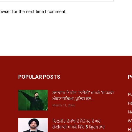
owser for the next time I comment.
POPULAR POSTS
P
ਬਾਦਸ਼ਾਹ ਦੇ ਗੀਤ ‘ਟਟੀਰੀ’ ਮਾਮਲੇ ‘ਚ ਪੋਕਸੋ
P
ਐਕਟ ਜੋੜਿਆ, ਪੁਲਿਸ ਵੱਲੋਂ...
Pa
March 11, 2026
N
W
ਦਿਲਜੀਤ ਦੋਸਾਂਝ ਦੇ ਮੈਨੇਜਰ ਦੇ ਘਰ
ਗੋਲੀਬਾਰੀ ਮਾਮਲੇ ਵਿੱਚ 5 ਗ੍ਰਿਫ਼ਤਾਰ
H