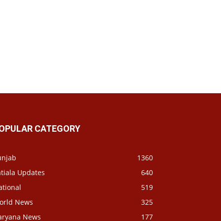
OPULAR CATEGORY
unjab
1360
tiala Updates
640
ational
519
orld News
325
aryana News
177