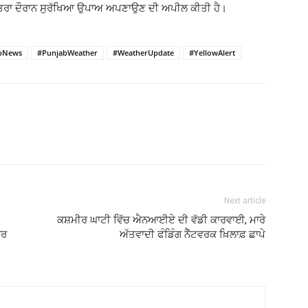
 ਯਾਤਰਾ ਦੌਰਾਨ ਸੁਰੱਖਿਆ ਉਪਾਅ ਅਪਣਾਉਣ ਦੀ ਅਪੀਲ ਕੀਤੀ ਹੈ।
bNews
#PunjabWeather
#WeatherUpdate
#YellowAlert
Next article
ਕਸ਼ਮੀਰ ਘਾਟੀ ਵਿੱਚ ਐਨਆਈਏ ਦੀ ਵੱਡੀ ਕਾਰਵਾਈ, ਮਾਰੇ
ਾਰ
ਅੱਤਵਾਦੀ ਫੰਡਿੰਗ ਨੈੱਟਵਰਕ ਖ਼ਿਲਾਫ਼ ਛਾਪੇ