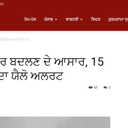
NDI
atest
ਹੋਮ-ਪੇਜ
ਪੰਜਾਬ
ਰਾਸ਼ਟਰੀ
ਸਿਹਤ
ਹੁਕਮਨਾਮਾ ਸ
ਿਲ੍ਹਿਆਂ ਲਈ ਧੁੰਦ ਦਾ...
unjabi
ਫਿਰ ਬਦਲਣ ਦੇ ਆਸਾਰ, 15
ews
 ਦਾ ਯੈਲੋ ਅਲਰਟ
67
0