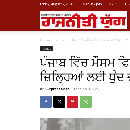
Friday, August 7, 2026
Sign in / Join
ENGLISH
HI
L
Home
Punjab
ਪੰਜਾਬ ਵਿੱਚ ਮੌਸਮ ਫਿਰ ਬਦਲਣ ਦੇ ਆਸਾਰ, 15 ਜ਼
P
Punjab
ਪੰਜਾਬ ਵਿੱਚ ਮੌਸਮ 
N
ਜ਼ਿਲ੍ਹਿਆਂ ਲਈ ਧੁੰਦ
By
Gurpreet Singh
-
February 3, 2026