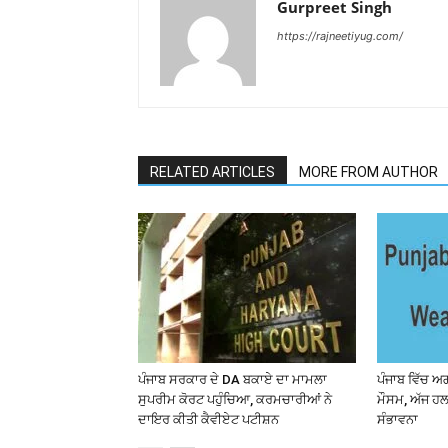
Gurpreet Singh
https://rajneetiyug.com/
RELATED ARTICLES
MORE FROM AUTHOR
ਪੰਜਾਬ ਸਰਕਾਰ ਦੇ DA ਬਕਾਏ ਦਾ ਮਾਮਲਾ
ਪੰਜਾਬ ਵਿੱਚ ਅ
ਸੁਪਰੀਮ ਕੋਰਟ ਪਹੁੰਚਿਆ, ਕਰਮਚਾਰੀਆਂ ਨੇ
ਮੌਸਮ, ਅੱਜ ਹਲ
ਦਾਇਰ ਕੀਤੀ ਕੈਵੀਏਟ ਪਟੀਸ਼ਨ
ਸੰਭਾਵਨਾ