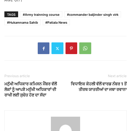
TAGS
#Army trainning course
#commander baljinder singh virk
#Hukamnama Sahib
#Patiala News
Previous article
Next article
ਮਨੁੱਖੀ ਅਧਿਕਾਰ ਕਮਿਸਨ ਮੈਂਬਰ ਵੱਲੋਂ
ਵਿਧਾਇਕ ਕੋਹਲੀ ਵੱਲੋਂ ਵਾਰਡ ਨੰਬਰ 1 ਤੋਂ
ਲੋਕਾਂ ਨੂੰ ਆਪਣੇ ਮਨੁੱਖੀ ਅਧਿਕਾਰਾਂ ਦੀ
ਤੀਰਥ ਯਾਤਰੀਆਂ ਦਾ ਜਥਾ ਰਵਾਨਾ
ਰਾਖੀ ਲਈ ਸੁਚੇਤ ਹੋਣ ਦਾ ਸੱਦਾ