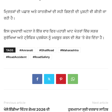
ਮ੍ਰਿਤਕਾਂ ਦੀ ਪਛਾਣ ਅਤੇ ਯਾਤਰੀਆਂ ਦੀ ਸਹੀ ਗਿਣਤੀ ਦੀ ਪੁਸ਼ਟੀ ਵੀ ਕੀਤੀ ਜਾ
ਰਹੀ ਹੈ।
ਇਸ ਦੁਖਦਾਈ ਘਟਨਾ ਨੇ ਇੱਕ ਵਾਰ ਫਿਰ ਪਹਾੜੀ ਘਾਟ ਖੇਤਰਾਂ ਵਿੱਚ ਸੜਕ
ਸੁਰੱਖਿਆ ਅਤੇ ਟ੍ਰੈਫਿਕ ਪ੍ਰਬੰਧਨ ਨੂੰ ਮਜ਼ਬੂਤ ਕਰਨ ਦੀ ਲੋੜ ‘ਤੇ ਜ਼ੋਰ ਦਿੱਤਾ ਹੈ।
TAGS
#Amravati
#GhatRoad
#Maharashtra
#RoadAccident
#RoadSafety
Previous article
Next article
ਖੇਲੋ ਇੰਡੀਆ ਵਿੰਟਰ ਗੇਮਜ਼ 2026 ਦੀ
ਹੁਕਮਨਾਮਾ ਸ੍ਰੀ ਦਰਬਾਰ ਸਾਹਿਬ