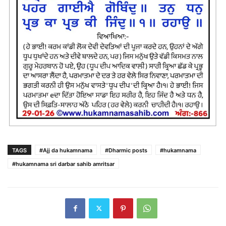
TAGS
#Ajj da hukamnama
#Dharmic posts
#hukamnama
#hukamnama sri darbar sahib amritsar