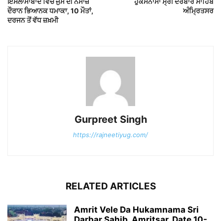
ਇਸਲਾਮਾਬਾਦ ਵਿੱਚ ਜੁਮੇ ਦੀ ਨਮਾਜ਼
ਹੁਕਮਨਾਮਾ ਸ੍ਰੀ ਦਰਬਾਰ ਸਾਹਿਬ
ਦੌਰਾਨ ਭਿਆਨਕ ਧਮਾਕਾ, 10 ਮੌਤਾਂ,
ਅੰਮ੍ਰਿਤਸਰ
ਦਰਜਨ ਤੋਂ ਵੱਧ ਜ਼ਖ਼ਮੀ
Gurpreet Singh
https://rajneetiyug.com/
RELATED ARTICLES
Amrit Vele Da Hukamnama Sri
Darbar Sahib, Amritsar, Date 10-