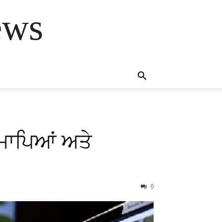
ews
ੇ ਮਾਪਿਆਂ ਅਤੇ
0