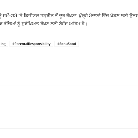
ਂ-ਸਮੇਂ ‘ਤੇ ਡਿਜੀਟਲ ਸਕ੍ਰੀਨ ਤੋਂ ਦੂਰ ਰੱਖਣਾ, ਖੁੱਲ੍ਹੇ ਮੈਦਾਨਾਂ ਵਿੱਚ ਖੇਡਣ ਲਈ ਉਤਸ਼ਾ
 ਬੱਚਿਆਂ ਨੂੰ ਸੁਰੱਖਿਅਤ ਰੱਖਣ ਲਈ ਬੇਹੱਦ ਅਹਿਮ ਹੈ।
ing
#ParentalResponsibility
#SonuSood