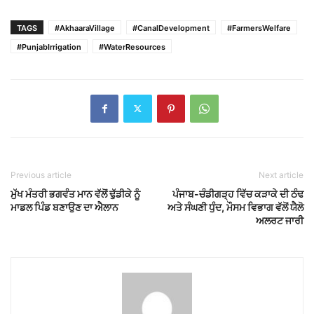
TAGS
#AkhaaraVillage
#CanalDevelopment
#FarmersWelfare
#PunjabIrrigation
#WaterResources
Previous article
Next article
ਮੁੱਖ ਮੰਤਰੀ ਭਗਵੰਤ ਮਾਨ ਵੱਲੋਂ ਢੁੱਡੀਕੇ ਨੂੰ
ਪੰਜਾਬ-ਚੰਡੀਗੜ੍ਹ ਵਿੱਚ ਕੜਾਕੇ ਦੀ ਠੰਢ
ਮਾਡਲ ਪਿੰਡ ਬਣਾਉਣ ਦਾ ਐਲਾਨ
ਅਤੇ ਸੰਘਣੀ ਧੁੰਦ, ਮੌਸਮ ਵਿਭਾਗ ਵੱਲੋਂ ਯੈਲੋ
ਅਲਰਟ ਜਾਰੀ