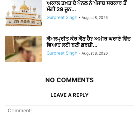
ਅਕਾਲ ਤਖ਼ਤ ਦੇ ਪੈਨਲ ਨੇ ਪੰਜਾਬ ਸਰਕਾਰ ਤੋਂ
ਮੰਗੀ 29 ਜੂਨ...
Gurpreet Singh
-
August 8, 2026
ਕੋਮਲਪ੍ਰੀਤ ਕੌਰ ਕੌਣ ਹੈ? ਅਮੀਰ ਘਰਾਣੇ ਵਿੱਚ
ਵਿਆਹ ਲਈ ਬਣੀ ਫ਼ਰਜ਼ੀ...
Gurpreet Singh
-
August 8, 2026
NO COMMENTS
LEAVE A REPLY