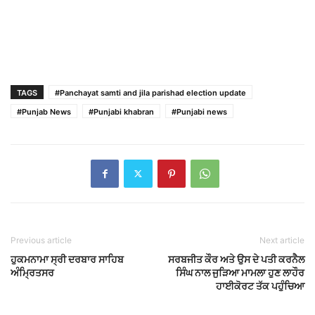
TAGS
#Panchayat samti and jila parishad election update
#Punjab News
#Punjabi khabran
#Punjabi news
Previous article
Next article
ਹੁਕਮਨਾਮਾ ਸ੍ਰੀ ਦਰਬਾਰ ਸਾਹਿਬ
ਸਰਬਜੀਤ ਕੌਰ ਅਤੇ ਉਸ ਦੇ ਪਤੀ ਕਰਨੈਲ
ਅੰਮ੍ਰਿਤਸਰ
ਸਿੰਘ ਨਾਲ ਜੁੜਿਆ ਮਾਮਲਾ ਹੁਣ ਲਾਹੌਰ
ਹਾਈਕੋਰਟ ਤੱਕ ਪਹੁੰਚਿਆ