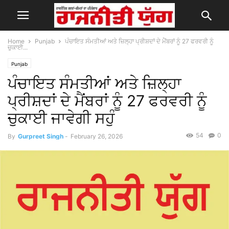
Home
Punjab
ਪੰਚਾਇਤ ਸੰਮਤੀਆਂ ਅਤੇ ਜ਼ਿਲ੍ਹਾ ਪ੍ਰੀਸ਼ਦਾਂ ਦੇ ਮੈਂਬਰਾਂ ਨੂੰ 27 ਫਰਵਰੀ ਨੂੰ
ਚੁਕਾਈ...
Punjab
ਪੰਚਾਇਤ ਸੰਮਤੀਆਂ ਅਤੇ ਜ਼ਿਲ੍ਹਾ
ਪ੍ਰੀਸ਼ਦਾਂ ਦੇ ਮੈਂਬਰਾਂ ਨੂੰ 27 ਫਰਵਰੀ ਨੂੰ
ਚੁਕਾਈ ਜਾਵੇਗੀ ਸਹੁੰ
54
0
By
Gurpreet Singh
-
February 26, 2026