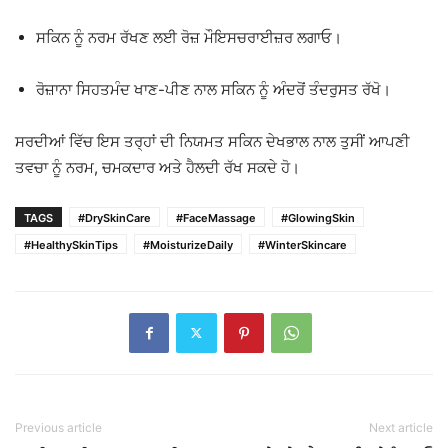
ਸਕਿਨ ਨੂੰ ਨਰਮ ਰੱਖਣ ਲਈ ਰੋਜ਼ ਮੌਇਸਚਰਾਈਜ਼ਰ ਲਗਾਓ।
ਰੋਜ਼ਾਨਾ ਸਿਹਤਮੰਦ ਖਾਣ-ਪੀਣ ਨਾਲ ਸਕਿਨ ਨੂੰ ਅੰਦਰੋਂ ਤੰਦਰੁਸਤ ਰੱਖੋ।
ਸਰਦੀਆਂ ਵਿੱਚ ਇਸ ਤਰ੍ਹਾਂ ਦੀ ਨਿਯਮਤ ਸਕਿਨ ਦੇਖਭਾਲ ਨਾਲ ਤੁਸੀਂ ਆਪਣੀ
ਤਵਚਾ ਨੂੰ ਨਰਮ, ਚਮਕਦਾਰ ਅਤੇ ਹੈਲਦੀ ਰੱਖ ਸਕਦੇ ਹੋ।
TAGS
#DrySkinCare
#FaceMassage
#GlowingSkin
#HealthySkinTips
#MoisturizeDaily
#WinterSkincare
Previous article
Next article