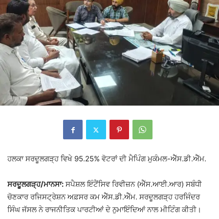
ਹਲਕਾ ਸਰਦੂਲਗੜ੍ਹ ਵਿਖੇ 95.25% ਵੋਟਰਾਂ ਦੀ ਮੈਪਿੰਗ ਮੁਕੰਮਲ-ਐੱਸ.ਡੀ.ਐੱਮ.
ਸਰਦੂਲਗੜ੍ਹ/ਮਾਨਸਾ:
ਸਪੈਸ਼ਲ ਇੰਟੈਂਸਿਵ ਰਿਵੀਜ਼ਨ (ਐੱਸ.ਆਈ.ਆਰ) ਸਬੰਧੀ
ਚੋਣਕਾਰ ਰਜਿਸਟ੍ਰੇਸ਼ਨ ਅਫ਼ਸਰ ਕਮ ਐੱਸ.ਡੀ.ਐੱਮ. ਸਰਦੂਲਗੜ੍ਹ ਹਰਜਿੰਦਰ
ਸਿੰਘ ਜੱਸਲ ਨੇ ਰਾਜਨੀਤਿਕ ਪਾਰਟੀਆਂ ਦੇ ਨੁਮਾਇੰਦਿਆਂ ਨਾਲ ਮੀਟਿੰਗ ਕੀਤੀ।