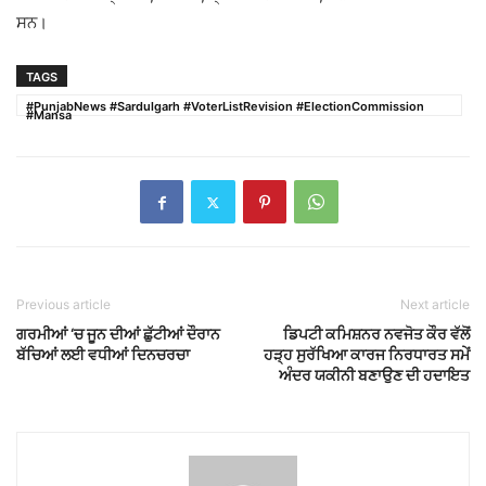
ਸਨ।
TAGS
#PunjabNews #Sardulgarh #VoterListRevision #ElectionCommission
#Mansa
Previous article
Next article
ਗਰਮੀਆਂ ‘ਚ ਜੂਨ ਦੀਆਂ ਛੁੱਟੀਆਂ ਦੌਰਾਨ
ਡਿਪਟੀ ਕਮਿਸ਼ਨਰ ਨਵਜੋਤ ਕੌਰ ਵੱਲੋਂ
ਬੱਚਿਆਂ ਲਈ ਵਧੀਆਂ ਦਿਨਚਰਚਾ
ਹੜ੍ਹ ਸੁਰੱਖਿਆ ਕਾਰਜ ਨਿਰਧਾਰਤ ਸਮੇਂ
ਅੰਦਰ ਯਕੀਨੀ ਬਣਾਉਣ ਦੀ ਹਦਾਇਤ