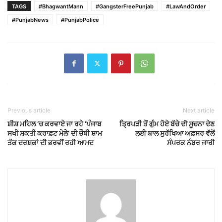
TAGS
#BhagwantMann
#GangsterFreePunjab
#LawAndOrder
#PunjabNews
#PunjabPolice
Previous article
Next article
ਸ਼ੀਸ਼ ਮਹਿਲ ‘ਚ ਕਰਵਾਏ ਜਾ ਰਹੇ ‘ਪੰਜਾਬ
ਤ੍ਰਿਪੜੀ ਤੋਂ ਗੁੰਮ ਹੋਏ ਬੱਚੇ ਦੀ ਸੂਚਨਾ ਦੇਣ
ਸਖੀ ਸ਼ਕਤੀ ਕਰਾਫ਼ਟ ਮੇਲੇ’ ਦੀ ਚੌਥੀ ਸ਼ਾਮ
ਲਈ ਬਾਲ ਸੁਰੱਖਿਆ ਅਫ਼ਸਰ ਵੱਲੋਂ
ਤੱਕ ਦਰਸ਼ਕਾਂ ਦੀ ਭਰਵੀਂ ਰਹੀ ਆਮਦ
ਸੰਪਰਕ ਨੰਬਰ ਜਾਰੀ