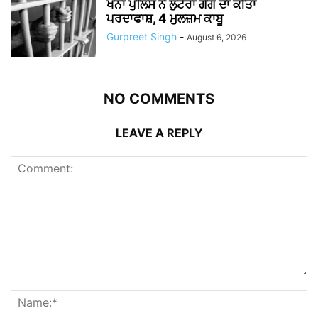
ਖੰਨਾ ਪੁਲਿਸ ਨੇ ਲੁਟੇਰਾ ਗੈਂਗ ਦਾ ਕੀਤਾ
ਪਰਦਾਫਾਸ਼, 4 ਮੁਲਜ਼ਮ ਕਾਬੂ
Gurpreet Singh
-
August 6, 2026
NO COMMENTS
LEAVE A REPLY