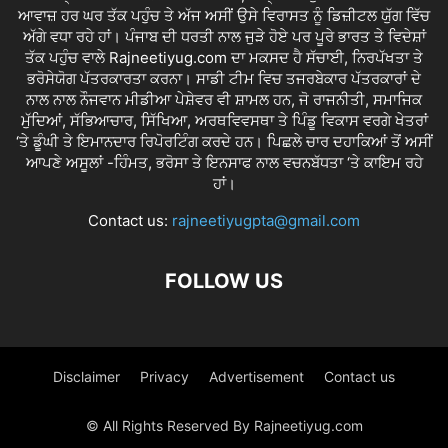
ਆਵਾਜ਼ ਹਰ ਘਰ ਤੱਕ ਪਹੁੰਚ ਤੇ ਅੱਜ ਅਸੀਂ ਉਸੇ ਵਿਰਾਸਤ ਨੂੰ ਡਿਜ਼ੀਟਲ ਯੁੱਗ ਵਿੱਚ
ਅੱਗੇ ਵਧਾ ਰਹੇ ਹਾਂ। ਪੰਜਾਬ ਦੀ ਧਰਤੀ ਨਾਲ ਜੁੜੇ ਹੋਏ ਪਰ ਪੂਰੇ ਭਾਰਤ ਤੇ ਵਿਦੇਸ਼ਾਂ
ਤੱਕ ਪਹੁੰਚ ਵਾਲੇ Rajneetiyug.com ਦਾ ਮਕਸਦ ਹੈ ਸੱਚਾਈ, ਨਿਰਪੱਖਤਾ ਤੇ
ਭਰੋਸੇਯੋਗ ਪੱਤਰਕਾਰਤਾ ਕਰਨਾ। ਸਾਡੀ ਟੀਮ ਵਿਚ ਤਜਰਬੇਕਾਰ ਪੱਤਰਕਾਰਾਂ ਦੇ
ਨਾਲ ਨਾਲ ਨੌਜਵਾਨ ਮੀਡੀਆ ਪੇਸ਼ੇਵਰ ਵੀ ਸ਼ਾਮਲ ਹਨ, ਜੋ ਰਾਜਨੀਤੀ, ਸਮਾਜਿਕ
ਮੁੱਦਿਆਂ, ਸੱਭਿਆਚਾਰ, ਸਿੱਖਿਆ, ਅਰਥਵਿਵਸਥਾ ਤੇ ਪਿੰਡੂ ਵਿਕਾਸ ਵਰਗੇ ਖੇਤਰਾਂ
‘ਤੇ ਡੂੰਘੀ ਤੇ ਇਮਾਨਦਾਰ ਰਿਪੋਰਟਿੰਗ ਕਰਦੇ ਹਨ। ਪਿਛਲੇ ਚਾਰ ਦਹਾਕਿਆਂ ਤੋਂ ਅਸੀਂ
ਆਪਣੇ ਅਸੂਲਾਂ -ਹਿੰਮਤ, ਭਰੋਸਾ ਤੇ ਇਨਸਾਫ ਨਾਲ ਵਚਨਬੱਧਤਾ ‘ਤੇ ਕਾਇਮ ਰਹੇ
ਹਾਂ।
Contact us:
rajneetiyugpta@gmail.com
FOLLOW US
Disclaimer
Privacy
Advertisement
Contact us
© All Rights Reserved By Rajneetiyug.com