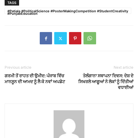
TAGS
#Patiala #PoliticalScience #PosterMakingCompetition #StudentCreativity
#PunjabEducation
Previous article
Next article
ਗਰਮੀ ਤੋਂ ਰਾਹਤ ਦੀ ਉਮੀਦ: ਪੰਜਾਬ ਵਿੱਚ
ਤੇਲੰਗਾਨਾ ਸਥਾਪਨਾ ਦਿਵਸ: ਦੇਸ਼ ਦੇ
ਮਾਨਸੂਨ ਦੀ ਆਮਦ ਨੂੰ ਲੈ ਕੇ ਨਵਾਂ ਅਪਡੇਟ
ਸਿਖਰਲੇ ਆਗੂਆਂ ਨੇ ਲੋਕਾਂ ਨੂੰ ਦਿੱਤੀਆਂ
ਵਧਾਈਆਂ