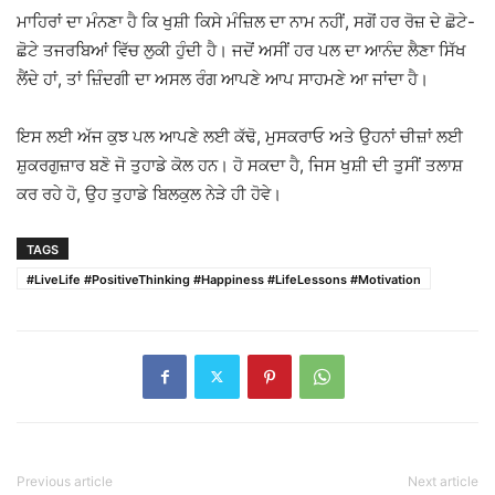
ਮਾਹਿਰਾਂ ਦਾ ਮੰਨਣਾ ਹੈ ਕਿ ਖੁਸ਼ੀ ਕਿਸੇ ਮੰਜ਼ਿਲ ਦਾ ਨਾਮ ਨਹੀਂ, ਸਗੋਂ ਹਰ ਰੋਜ਼ ਦੇ ਛੋਟੇ-
ਛੋਟੇ ਤਜਰਬਿਆਂ ਵਿੱਚ ਲੁਕੀ ਹੁੰਦੀ ਹੈ। ਜਦੋਂ ਅਸੀਂ ਹਰ ਪਲ ਦਾ ਆਨੰਦ ਲੈਣਾ ਸਿੱਖ
ਲੈਂਦੇ ਹਾਂ, ਤਾਂ ਜ਼ਿੰਦਗੀ ਦਾ ਅਸਲ ਰੰਗ ਆਪਣੇ ਆਪ ਸਾਹਮਣੇ ਆ ਜਾਂਦਾ ਹੈ।
ਇਸ ਲਈ ਅੱਜ ਕੁਝ ਪਲ ਆਪਣੇ ਲਈ ਕੱਢੋ, ਮੁਸਕਰਾਓ ਅਤੇ ਉਹਨਾਂ ਚੀਜ਼ਾਂ ਲਈ
ਸ਼ੁਕਰਗੁਜ਼ਾਰ ਬਣੋ ਜੋ ਤੁਹਾਡੇ ਕੋਲ ਹਨ। ਹੋ ਸਕਦਾ ਹੈ, ਜਿਸ ਖੁਸ਼ੀ ਦੀ ਤੁਸੀਂ ਤਲਾਸ਼
ਕਰ ਰਹੇ ਹੋ, ਉਹ ਤੁਹਾਡੇ ਬਿਲਕੁਲ ਨੇੜੇ ਹੀ ਹੋਵੇ।
TAGS
#LiveLife #PositiveThinking #Happiness #LifeLessons #Motivation
Previous article
Next article