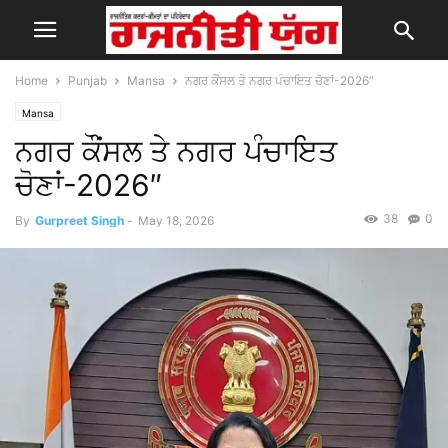
Home
Punjab
Mansa
ਨਗਰ ਕੌਂਸਲ ਤੇ ਨਗਰ ਪੰਚਾਇਤ ਚੋਣਾਂ-2026″
Mansa
ਨਗਰ ਕੌਂਸਲ ਤੇ ਨਗਰ ਪੰਚਾਇਤ
ਚੋਣਾਂ-2026″
38
0
By
Gurpreet Singh
-
May 18, 2026