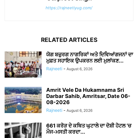
https://rajneetiyug.com/
RELATED ARTICLES
ਯੋਗ ਬਜ਼ੁਰਗ ਨਾਗਰਿਕਾਂ ਅਤੇ ਦਿਵਿਆਂਗਜਨਾਂ ਦਾ
ਮੁਫ਼ਤ ਸਹਾਇਕ ਉਪਕਰਨ ਲਈ ਮੁਲਾਂਕਣ...
Rajneeti
-
August 6, 2026
Amrit Vele Da Hukamnama Sri
Darbar Sahib, Amritsar, Date 06-
08-2026
Rajneeti
-
August 6, 2026
661 ਕਰੋੜ ਦੇ ਕਥਿਤ ਘੁਟਾਲੇ ਦਾ ਦੋਸ਼ੀ ਹੋਟਲ ‘ਚ
ਮੌਜ-ਮਸਤੀ ਕਰਦਾ...