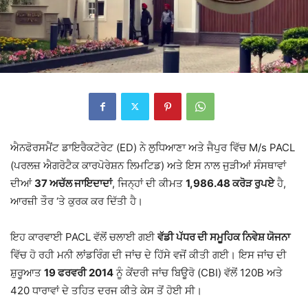
ਐਨਫੋਰਸਮੈਂਟ ਡਾਇਰੈਕਟੋਰੇਟ (ED) ਨੇ ਲੁਧਿਆਣਾ ਅਤੇ ਜੈਪੁਰ ਵਿੱਚ M/s PACL
(ਪਰਲਜ਼ ਐਗਰੋਟੈਕ ਕਾਰਪੋਰੇਸ਼ਨ ਲਿਮਟਿਡ) ਅਤੇ ਇਸ ਨਾਲ ਜੁੜੀਆਂ ਸੰਸਥਾਵਾਂ
ਦੀਆਂ
37 ਅਚੱਲ ਜਾਇਦਾਦਾਂ
, ਜਿਨ੍ਹਾਂ ਦੀ ਕੀਮਤ
1,986.48 ਕਰੋੜ ਰੁਪਏ
ਹੈ,
ਆਰਜ਼ੀ ਤੌਰ ‘ਤੇ ਕੁਰਕ ਕਰ ਦਿੱਤੀ ਹੈ।
ਇਹ ਕਾਰਵਾਈ PACL ਵੱਲੋਂ ਚਲਾਈ ਗਈ
ਵੱਡੀ ਪੱਧਰ ਦੀ ਸਮੂਹਿਕ ਨਿਵੇਸ਼ ਯੋਜਨਾ
ਵਿੱਚ ਹੋ ਰਹੀ ਮਨੀ ਲਾਂਡਰਿੰਗ ਦੀ ਜਾਂਚ ਦੇ ਹਿੱਸੇ ਵਜੋਂ ਕੀਤੀ ਗਈ। ਇਸ ਜਾਂਚ ਦੀ
ਸ਼ੁਰੂਆਤ
19 ਫਰਵਰੀ 2014
ਨੂੰ ਕੇਂਦਰੀ ਜਾਂਚ ਬਿਊਰੋ (CBI) ਵੱਲੋਂ 120B ਅਤੇ
420 ਧਾਰਾਵਾਂ ਦੇ ਤਹਿਤ ਦਰਜ ਕੀਤੇ ਕੇਸ ਤੋਂ ਹੋਈ ਸੀ।