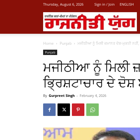
Thursday, August 6, 2026
Sign in / Join
ENGLISH
L
Home
Punjab
ਮਜੀਠੀਆ ਨੂੰ ਮਿਲੀ ਜ਼ਮਾਨਤ ਦੋਸ਼-ਮੁਕਤੀ ਨਹੀਂ,
P
Punjab
ਮਜੀਠੀਆ ਨੂੰ ਮਿਲੀ ਜ਼
N
ਭ੍ਰਿਸ਼ਟਾਚਾਰ ਦੇ ਦੋ
By
Gurpreet Singh
-
February 4, 2026