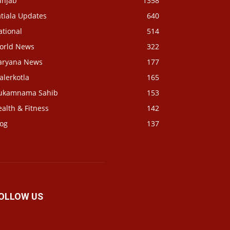
unjab
1358
tiala Updates
640
ational
514
orld News
322
aryana News
177
alerkotla
165
ukamnama Sahib
153
alth & Fitness
142
log
137
OLLOW US