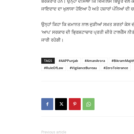
ਬਰਕਰਾਰ ਹਨ। ਉਨ੍ਹਾਂ ਦੱਸਿਆ ਕਿ ਵਿਜੀਲੈਂਸ ਬਿਊਰੋ ਵੱਲੋਂ
ਜਾਇਦਾਦ ਦਾ ਖੁਲਾਸਾ ਹੋਇਆ ਹੈ ਅਤੇ ਹਜ਼ਾਰਾਂ ਪੰਨਿਆਂ ਦੀ 
ਉਨ੍ਹਾਂ ਕਿਹਾ ਕਿ ਜ਼ਮਾਨਤ ਨਾਲ ਜੁੜੀਆਂ ਸਖ਼ਤ ਸ਼ਰਤਾਂ ਕੇ
‘ਆਪ’ ਸਰਕਾਰ ਦੀ ਭ੍ਰਿਸ਼ਟਾਚਾਰ ਪ੍ਰਤੀ ਜ਼ੀਰੋ ਟਾਲਰੈਂਸ ਨੀ
ਜਾਰੀ ਰਹੇਗੀ।
TAGS
#AAPPunjab
#AmanArora
#BikramMajit
#RuleOfLaw
#VigilanceBureau
#ZeroTolerance
Previous article