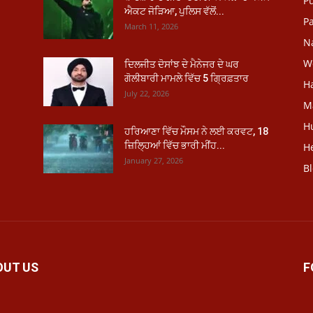
P
ਐਕਟ ਜੋੜਿਆ, ਪੁਲਿਸ ਵੱਲੋਂ...
Pa
March 11, 2026
N
W
ਦਿਲਜੀਤ ਦੋਸਾਂਝ ਦੇ ਮੈਨੇਜਰ ਦੇ ਘਰ
ਗੋਲੀਬਾਰੀ ਮਾਮਲੇ ਵਿੱਚ 5 ਗ੍ਰਿਫ਼ਤਾਰ
H
July 22, 2026
M
H
ਹਰਿਆਣਾ ਵਿੱਚ ਮੌਸਮ ਨੇ ਲਈ ਕਰਵਟ, 18
ਜ਼ਿਲ੍ਹਿਆਂ ਵਿੱਚ ਭਾਰੀ ਮੀਂਹ...
He
January 27, 2026
B
OUT US
F