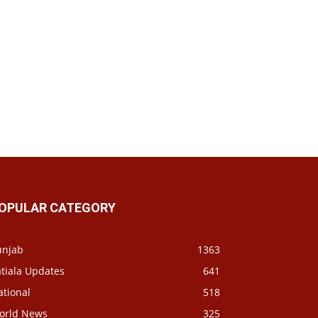
OPULAR CATEGORY
unjab
1363
tiala Updates
641
ational
518
orld News
325