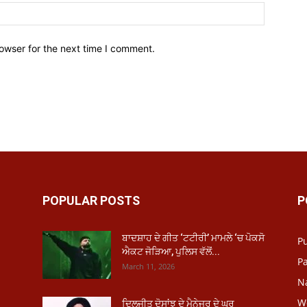
owser for the next time I comment.
POPULAR POSTS
P
ਬਾਦਸ਼ਾਹ ਦੇ ਗੀਤ ‘ਟਟੀਰੀ’ ਮਾਮਲੇ ‘ਚ ਪੋਕਸੋ
P
ਐਕਟ ਜੋੜਿਆ, ਪੁਲਿਸ ਵੱਲੋਂ...
Pa
March 11, 2026
N
W
ਦਿਲਜੀਤ ਦੋਸਾਂਝ ਦੇ ਮੈਨੇਜਰ ਦੇ ਘਰ