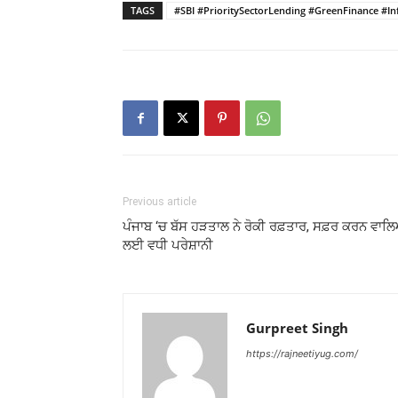
TAGS
#SBI #PrioritySectorLending #GreenFinance #I
Previous article
ਪੰਜਾਬ ‘ਚ ਬੱਸ ਹੜਤਾਲ ਨੇ ਰੋਕੀ ਰਫ਼ਤਾਰ, ਸਫ਼ਰ ਕਰਨ ਵਾਲ
ਲਈ ਵਧੀ ਪਰੇਸ਼ਾਨੀ
Gurpreet Singh
https://rajneetiyug.com/