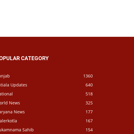
OPULAR CATEGORY
unjab
1360
tiala Updates
640
ational
518
orld News
325
aryana News
177
alerkotla
167
ukamnama Sahib
154