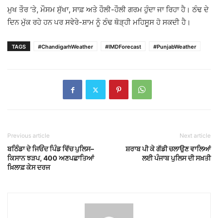
ਮੁਖ ਤੌਰ ‘ਤੇ, ਮੌਸਮ ਸੁੱਖਾ, ਸਾਫ਼ ਅਤੇ ਹੌਲੀ-ਹੌਲੀ ਗਰਮ ਹੁੰਦਾ ਜਾ ਰਿਹਾ ਹੈ। ਠੰਢ ਦੇ
ਦਿਨ ਮੁੱਕ ਰਹੇ ਹਨ ਪਰ ਸਵੇਰੇ-ਸ਼ਾਮ ਨੂੰ ਠੰਢ ਥੋੜ੍ਹੀ ਮਹਿਸੂਸ ਹੋ ਸਕਦੀ ਹੈ।
TAGS
#ChandigarhWeather
#IMDForecast
#PunjabWeather
Previous article
Next article
ਬਠਿੰਡਾ ਦੇ ਜਿਓਂਦ ਪਿੰਡ ਵਿੱਚ ਪੁਲਿਸ–
ਸ਼ਰਾਬ ਪੀ ਕੇ ਗੱਡੀ ਚਲਾਉਣ ਵਾਲਿਆਂ
ਕਿਸਾਨ ਝੜਪ, 400 ਅਣਪਛਾਤਿਆਂ
ਲਈ ਪੰਜਾਬ ਪੁਲਿਸ ਦੀ ਸਖ਼ਤੀ
ਖ਼ਿਲਾਫ਼ ਕੇਸ ਦਰਜ