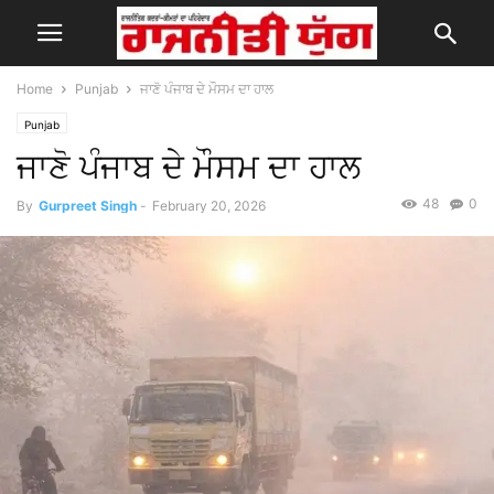
Home
Punjab
ਜਾਣੋ ਪੰਜਾਬ ਦੇ ਮੌਸਮ ਦਾ ਹਾਲ
Punjab
ਜਾਣੋ ਪੰਜਾਬ ਦੇ ਮੌਸਮ ਦਾ ਹਾਲ
48
0
By
Gurpreet Singh
-
February 20, 2026