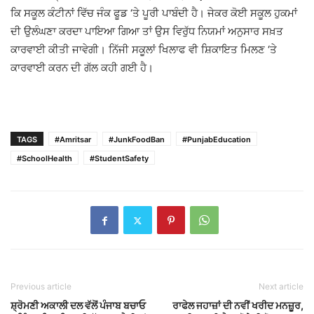
ਕਿ ਸਕੂਲ ਕੰਟੀਨਾਂ ਵਿੱਚ ਜੰਕ ਫੂਡ ‘ਤੇ ਪੂਰੀ ਪਾਬੰਦੀ ਹੈ। ਜੇਕਰ ਕੋਈ ਸਕੂਲ ਹੁਕਮਾਂ
ਦੀ ਉਲੰਘਣਾ ਕਰਦਾ ਪਾਇਆ ਗਿਆ ਤਾਂ ਉਸ ਵਿਰੁੱਧ ਨਿਯਮਾਂ ਅਨੁਸਾਰ ਸਖ਼ਤ
ਕਾਰਵਾਈ ਕੀਤੀ ਜਾਵੇਗੀ। ਨਿੱਜੀ ਸਕੂਲਾਂ ਖਿਲਾਫ ਵੀ ਸ਼ਿਕਾਇਤ ਮਿਲਣ ‘ਤੇ
ਕਾਰਵਾਈ ਕਰਨ ਦੀ ਗੱਲ ਕਹੀ ਗਈ ਹੈ।
TAGS
#Amritsar
#JunkFoodBan
#PunjabEducation
#SchoolHealth
#StudentSafety
Previous article
Next article
ਸ਼੍ਰੋਮਣੀ ਅਕਾਲੀ ਦਲ ਵੱਲੋਂ ਪੰਜਾਬ ਬਚਾਓ
ਰਾਫੇਲ ਜਹਾਜ਼ਾਂ ਦੀ ਨਵੀਂ ਖਰੀਦ ਮਨਜ਼ੂਰ,