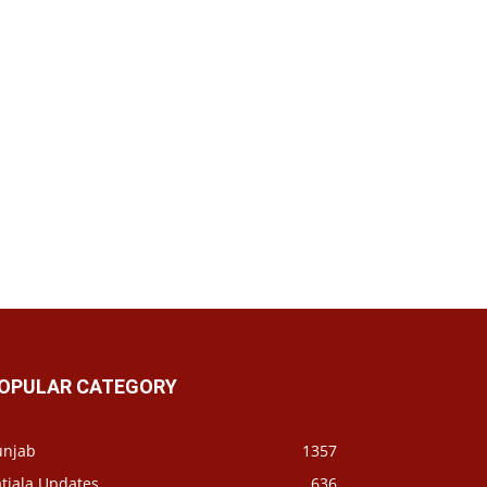
OPULAR CATEGORY
unjab
1357
tiala Updates
636