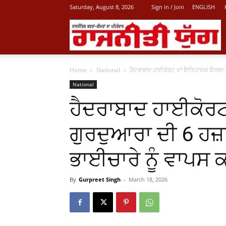
Saturday, August 8, 2026
Sign in / Join
ENGLISH
L
Home
National
ਹੈਦਰਾਬਾਦ ਹਾਈਕੋਰਟ ਦਾ ਇਤਿਹਾਸਕ ਫੈਸਲਾ: ਗ
P
National
ਹੈਦਰਾਬਾਦ ਹਾਈਕੋਰ
N
ਗੁਰਦੁਆਰਾ ਦੀ 6 ਹਜ਼
ਭਾਈਚਾਰੇ ਨੂੰ ਵਾਪਸ 
By
Gurpreet Singh
-
March 18, 2026