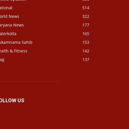
ational
514
orld News
322
aryana News
177
alerkotla
165
ukamnama Sahib
153
alth & Fitness
142
log
137
OLLOW US