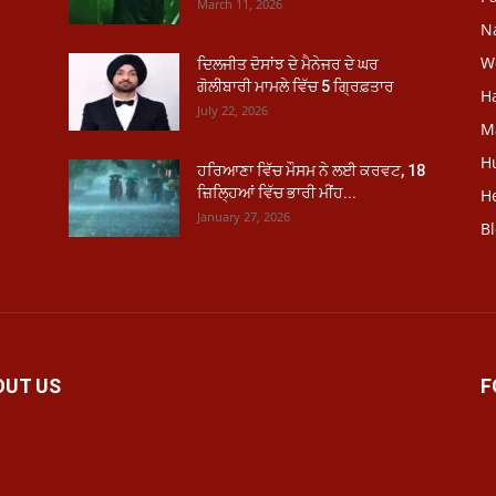
March 11, 2026
N
W
ਦਿਲਜੀਤ ਦੋਸਾਂਝ ਦੇ ਮੈਨੇਜਰ ਦੇ ਘਰ
ਗੋਲੀਬਾਰੀ ਮਾਮਲੇ ਵਿੱਚ 5 ਗ੍ਰਿਫ਼ਤਾਰ
H
July 22, 2026
M
H
ਹਰਿਆਣਾ ਵਿੱਚ ਮੌਸਮ ਨੇ ਲਈ ਕਰਵਟ, 18
ਜ਼ਿਲ੍ਹਿਆਂ ਵਿੱਚ ਭਾਰੀ ਮੀਂਹ...
He
January 27, 2026
B
OUT US
F