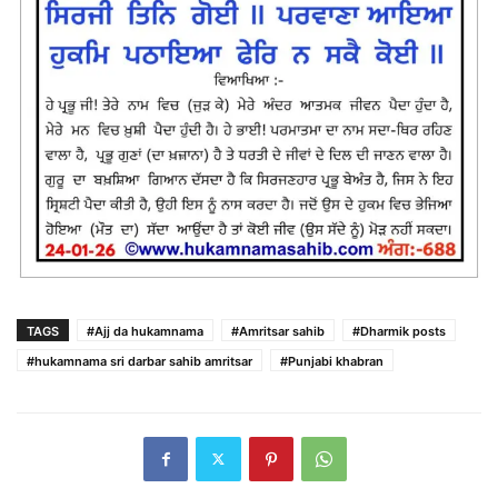
TAGS
#Ajj da hukamnama
#Amritsar sahib
#Dharmik posts
#hukamnama sri darbar sahib amritsar
#Punjabi khabran