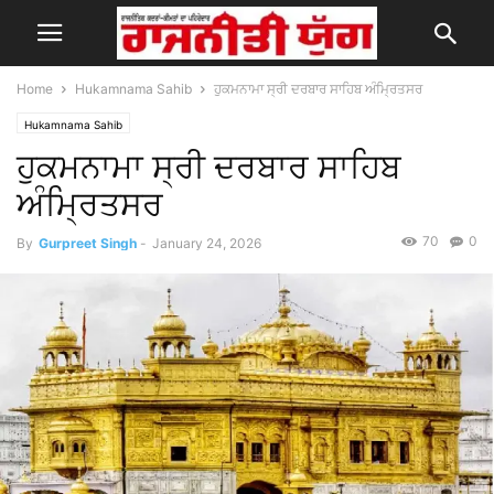
Home
Hukamnama Sahib
ਹੁਕਮਨਾਮਾ ਸ੍ਰੀ ਦਰਬਾਰ ਸਾਹਿਬ ਅੰਮ੍ਰਿਤਸਰ
Hukamnama Sahib
ਹੁਕਮਨਾਮਾ ਸ੍ਰੀ ਦਰਬਾਰ ਸਾਹਿਬ
ਅੰਮ੍ਰਿਤਸਰ
70
0
By
Gurpreet Singh
-
January 24, 2026