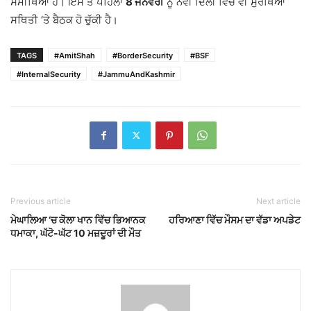
ਸਮੀਖਿਆ ਹੈ। ਇਸ ਤੋਂ ਪਹਿਲਾਂ
8 ਜਨਵਰੀ
ਨੂੰ ਨਵੀਂ ਦਿੱਲੀ ਵਿੱਚ ਵੀ ਸੁਰੱਖਿਆ
ਸਥਿਤੀ ‘ਤੇ ਬੈਠਕ ਹੋ ਚੁੱਕੀ ਹੈ।
TAGS
#AmitShah
#BorderSecurity
#BSF
#InternalSecurity
#JammuAndKashmir
Previous article
Next article
ਮੇਘਾਲਿਆ ‘ਚ ਕੋਲਾ ਖਾਨ ਵਿੱਚ ਭਿਆਨਕ
ਹਰਿਆਣਾ ਵਿੱਚ ਮੌਸਮ ਦਾ ਵੱਡਾ ਅਪਡੇਟ
ਧਮਾਕਾ, ਘੱਟੋ-ਘੱਟ 10 ਮਜ਼ਦੂਰਾਂ ਦੀ ਮੌਤ