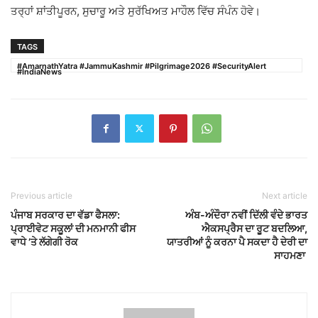
ਤਰ੍ਹਾਂ ਸ਼ਾਂਤੀਪੂਰਨ, ਸੁਚਾਰੂ ਅਤੇ ਸੁਰੱਖਿਅਤ ਮਾਹੌਲ ਵਿੱਚ ਸੰਪੰਨ ਹੋਵੇ।
TAGS
#AmarnathYatra #JammuKashmir #Pilgrimage2026 #SecurityAlert
#IndiaNews
Previous article
Next article
ਪੰਜਾਬ ਸਰਕਾਰ ਦਾ ਵੱਡਾ ਫੈਸਲਾ:
ਅੰਬ-ਅੰਦੌਰਾ ਨਵੀਂ ਦਿੱਲੀ ਵੰਦੇ ਭਾਰਤ
ਪ੍ਰਾਈਵੇਟ ਸਕੂਲਾਂ ਦੀ ਮਨਮਾਨੀ ਫੀਸ
ਐਕਸਪ੍ਰੈਸ ਦਾ ਰੂਟ ਬਦਲਿਆ,
ਵਾਧੇ ’ਤੇ ਲੱਗੇਗੀ ਰੋਕ
ਯਾਤਰੀਆਂ ਨੂੰ ਕਰਨਾ ਪੈ ਸਕਦਾ ਹੈ ਦੇਰੀ ਦਾ
ਸਾਹਮਣਾ