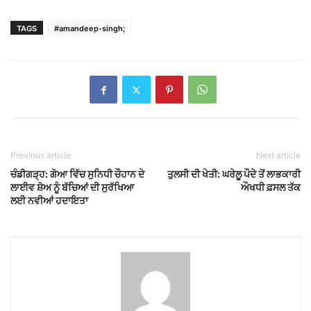
TAGS
#amandeep-singh;
Previous article
Next article
ਚੰਡੀਗੜ੍ਹ: ਗੋਆ ਵਿੱਚ ਸੁਨਿਧੀ ਚੌਹਾਨ ਦੇ
ਤੁਲਸੀ ਦੀ ਖੇਤੀ: ਘਰੇਲੂ ਪੌਦੇ ਤੋਂ ਲਾਭਕਾਰੀ
ਲਾਈਵ ਸ਼ੋਅ ਨੂੰ ਬੱਚਿਆਂ ਦੀ ਸੁਰੱਖਿਆ
ਔਖਧੀ ਫ਼ਸਲ ਤੱਕ
ਲਈ ਨਵੀਆਂ ਹਦਾਇਤਾ