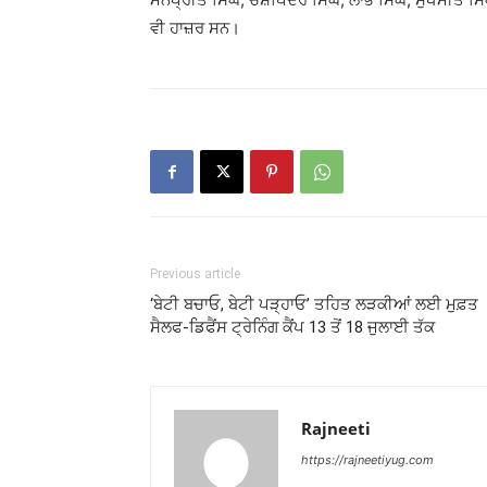
ਵੀ ਹਾਜ਼ਰ ਸਨ।
Previous article
‘ਬੇਟੀ ਬਚਾਓ, ਬੇਟੀ ਪੜ੍ਹਾਓ’ ਤਹਿਤ ਲੜਕੀਆਂ ਲਈ ਮੁਫ਼ਤ
ਸੈਲਫ-ਡਿਫੈਂਸ ਟ੍ਰੇਨਿੰਗ ਕੈਂਪ 13 ਤੋਂ 18 ਜੁਲਾਈ ਤੱਕ
Rajneeti
https://rajneetiyug.com