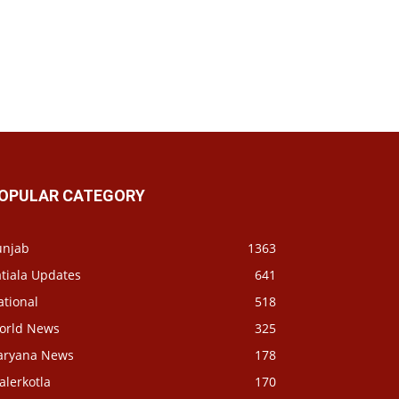
OPULAR CATEGORY
unjab
1363
tiala Updates
641
ational
518
orld News
325
aryana News
178
alerkotla
170