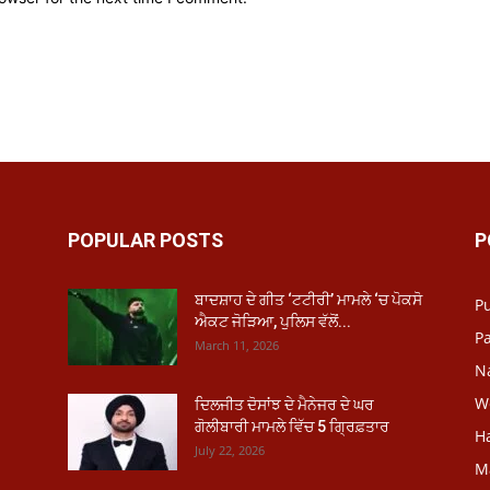
POPULAR POSTS
P
ਬਾਦਸ਼ਾਹ ਦੇ ਗੀਤ ‘ਟਟੀਰੀ’ ਮਾਮਲੇ ‘ਚ ਪੋਕਸੋ
P
ਐਕਟ ਜੋੜਿਆ, ਪੁਲਿਸ ਵੱਲੋਂ...
Pa
March 11, 2026
N
W
ਦਿਲਜੀਤ ਦੋਸਾਂਝ ਦੇ ਮੈਨੇਜਰ ਦੇ ਘਰ
ਗੋਲੀਬਾਰੀ ਮਾਮਲੇ ਵਿੱਚ 5 ਗ੍ਰਿਫ਼ਤਾਰ
H
July 22, 2026
M