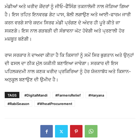
ਮੰਡੀਆਂ ਅਤੇ ਖਰੀਦ ਕੇਂਦਰਾਂ ਨੂੰ ਜੀਓ-ਫੈਂਸਿੰਗ ਤਕਨਾਲੋਜੀ ਨਾਲ ਜੋੜਿਆ ਗਿਆ
ਹੈ। ਇਸ ਤਹਿਤ ਇਨਵਰਡ ਗੇਟ ਪਾਸ, ਬੋਲੀ ਲਗਾਉਣ ਅਤੇ ਆਈ-ਫਾਰਮ ਜਾਰੀ
ਕਰਨ ਵਰਗੇ ਸਾਰੇ ਕਦਮ ਸਿਰਫ ਮੰਡੀ ਪ੍ਰੰਗਣ ਦੇ ਅੰਦਰ ਹੀ ਪੂਰੇ ਕੀਤੇ ਜਾ
ਸਕਣਗੇ। ਇਸ ਨਾਲ ਗੜਬੜੀ ਦੀ ਸੰਭਾਵਨਾ ਘੱਟ ਹੋਵੇਗੀ ਅਤੇ ਪ੍ਰਣਾਲੀ ਹੋਰ
ਮਜ਼ਬੂਤ ਬਣੇਗੀ।
ਰਾਜ ਸਰਕਾਰ ਨੇ ਦਾਅਵਾ ਕੀਤਾ ਹੈ ਕਿ ਕਿਸਾਨਾਂ ਨੂੰ ਸਮੇਂ ਸਿਰ ਭੁਗਤਾਨ ਅਤੇ ਉਨ੍ਹਾਂ
ਦੀ ਫਸਲ ਦਾ ਠੀਕ ਮੁੱਲ ਯਕੀਨੀ ਬਣਾਇਆ ਜਾਵੇਗਾ। ਸਰਕਾਰ ਦੀ ਇਸ
ਪਹਿਲਕਦਮੀ ਨਾਲ ਕਣਕ ਖਰੀਦ ਪ੍ਰਕਿਰਿਆ ਨੂੰ ਹੋਰ ਯੋਜਨਾਬੱਧ ਅਤੇ ਕਿਸਾਨ-
ਅਨੁਕੂਲ ਬਣਾਉਣ ਦੀ ਉਮੀਦ ਹੈ।
TAGS
#DigitalMandi
#FarmersRelief
#Haryana
#RabiSeason
#WheatProcurement