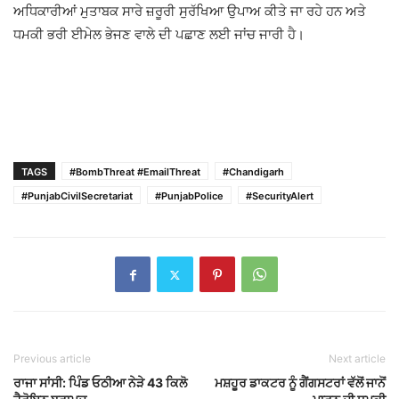
ਅਧਿਕਾਰੀਆਂ ਮੁਤਾਬਕ ਸਾਰੇ ਜ਼ਰੂਰੀ ਸੁਰੱਖਿਆ ਉਪਾਅ ਕੀਤੇ ਜਾ ਰਹੇ ਹਨ ਅਤੇ
ਧਮਕੀ ਭਰੀ ਈਮੇਲ ਭੇਜਣ ਵਾਲੇ ਦੀ ਪਛਾਣ ਲਈ ਜਾਂਚ ਜਾਰੀ ਹੈ।
TAGS
#BombThreat #EmailThreat
#Chandigarh
#PunjabCivilSecretariat
#PunjabPolice
#SecurityAlert
Previous article
Next article
ਰਾਜਾ ਸਾਂਸੀ: ਪਿੰਡ ਓਠੀਆ ਨੇੜੇ 43 ਕਿਲੋ
ਮਸ਼ਹੂਰ ਡਾਕਟਰ ਨੂੰ ਗੈਂਗਸਟਰਾਂ ਵੱਲੋਂ ਜਾਨੋਂ