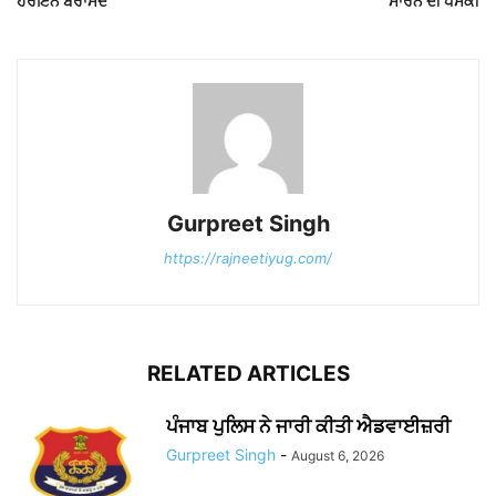
ਹੈਰੋਇਨ ਬਰਾਮਦ
ਮਾਰਨ ਦੀ ਧਮਕੀ
Gurpreet Singh
https://rajneetiyug.com/
RELATED ARTICLES
ਪੰਜਾਬ ਪੁਲਿਸ ਨੇ ਜਾਰੀ ਕੀਤੀ ਐਡਵਾਈਜ਼ਰੀ
Gurpreet Singh
-
August 6, 2026