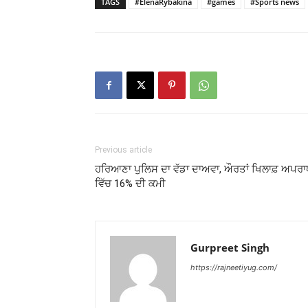
TAGS
#ElenaRybakina
#games
#Sports news
Previous article
ਹਰਿਆਣਾ ਪੁਲਿਸ ਦਾ ਵੱਡਾ ਦਾਅਵਾ, ਔਰਤਾਂ ਖਿਲਾਫ਼ ਅਪਰਾਧ
ਵਿੱਚ 16% ਦੀ ਕਮੀ
Gurpreet Singh
https://rajneetiyug.com/