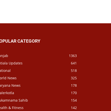
OPULAR CATEGORY
unjab
1363
tiala Updates
641
ational
518
orld News
325
aryana News
178
alerkotla
170
ukamnama Sahib
154
alth & Fitness
142