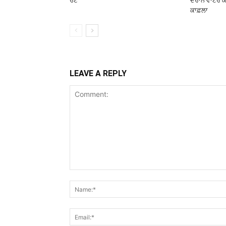
ਰੇਟ
ਦੌਰਾਨ ਵਾਟਰ ਕੈ
ਕਾਫ਼ਲਾ
LEAVE A REPLY