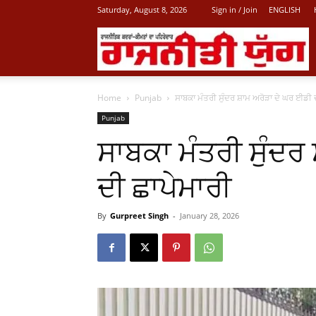
Saturday, August 8, 2026
Sign in / Join
ENGLISH
L
Home
Punjab
ਸਾਬਕਾ ਮੰਤਰੀ ਸੁੰਦਰ ਸ਼ਾਮ ਅਰੋੜਾ ਦੇ ਘਰ ਈਡੀ 
P
Punjab
ਸਾਬਕਾ ਮੰਤਰੀ ਸੁੰਦਰ
N
ਦੀ ਛਾਪੇਮਾਰੀ
By
Gurpreet Singh
-
January 28, 2026