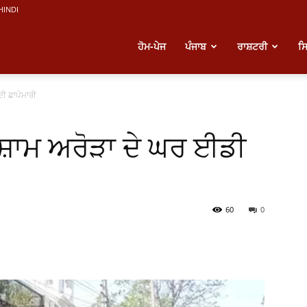
HINDI
atest
ਹੋਮ-ਪੇਜ
ਪੰਜਾਬ
ਰਾਸ਼ਟਰੀ
ਸ
ਦੀ ਛਾਪੇਮਾਰੀ
unjabi
 ਸ਼ਾਮ ਅਰੋੜਾ ਦੇ ਘਰ ਈਡੀ
ews
60
0