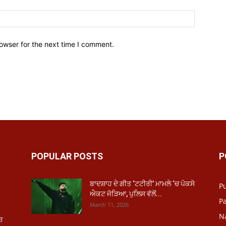
owser for the next time I comment.
POPULAR POSTS
P
ਬਾਦਸ਼ਾਹ ਦੇ ਗੀਤ ‘ਟਟੀਰੀ’ ਮਾਮਲੇ ‘ਚ ਪੋਕਸੋ
P
ਐਕਟ ਜੋੜਿਆ, ਪੁਲਿਸ ਵੱਲੋਂ...
Pa
March 11, 2026
N
ਾਰ