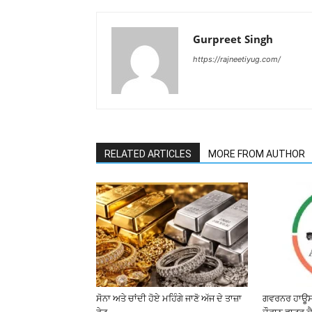
Gurpreet Singh
https://rajneetiyug.com/
RELATED ARTICLES
MORE FROM AUTHOR
ਸੋਨਾ ਅਤੇ ਚਾਂਦੀ ਹੋਏ ਮਹਿੰਗੇ ਜਾਣੋ ਅੱਜ ਦੇ ਤਾਜ਼ਾ
ਗਵਰਨਰ ਹਾਊਸ 