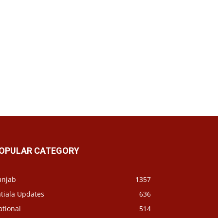
OPULAR CATEGORY
unjab
1357
tiala Updates
636
ational
514