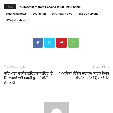
TAGS
#Direct flight from Haryana to Sri Hazur Sahib
#Haryana news
#Khabran
#Punjabi news
#Sgpc haryana
#Taaja khabran
Previous article
Next article
ਹਰਿਆਣਾ ‘ਚ ਸੀਤ ਲਹਿਰ ਦਾ ਕਹਿਰ, ਛੇ
ਅਮਰੀਕਾ: ਵਿੰਟਰ ਸਟਾਰਮ ਕਾਰਨ ਏਅਰ
ਜ਼ਿਲ੍ਹਿਆਂ ਲਈ ਸੰਘਣੀ ਧੁੰਦ ਦੀ ਔਰੇਂਜ
ਇੰਡੀਆ ਦੀਆਂ ਉਡਾਣਾਂ ਰੱਦ
ਚੇਤਾਵਨੀ