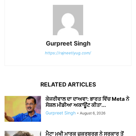
Gurpreet Singh
https://rajneetiyug.com/
RELATED ARTICLES
ਕੇਜਰੀਵਾਲ ਦਾ ਦਾਅਵਾ: ਭਾਰਤ ਵਿੱਚ Meta ਨੇ
ਸੋਸ਼ਲ ਮੀਡੀਆ ਅਕਾਊਂਟ ਕੀਤਾ...
Gurpreet Singh
-
August 6, 2026
ਮੈਟਾ ਮੁਖੀ ਮਾਰਕ ਜ਼ੁਕਰਬਰਗ ਨੇ ਸਰਕਾਰ ਤੋਂ