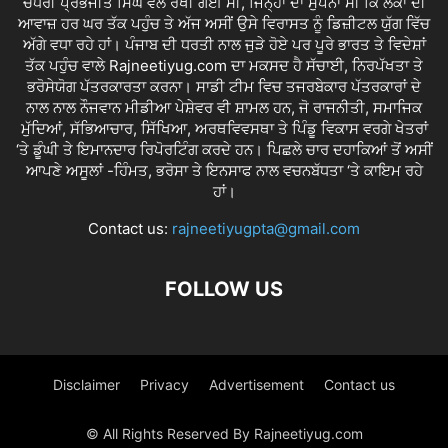
ਚੌਧਰੀ ਪ੍ਰਭਜੀਤ ਸਿੰਘ ਵੱਲੋਂ ਰੱਖੀ ਗਈ ਸੀ, ਜਿਨ੍ਹਾਂ ਦਾ ਸੁਪਨਾ ਸੀ ਕਿ ਲੋਕਾਂ ਦੀ
ਆਵਾਜ਼ ਹਰ ਘਰ ਤੱਕ ਪਹੁੰਚ ਤੇ ਅੱਜ ਅਸੀਂ ਉਸੇ ਵਿਰਾਸਤ ਨੂੰ ਡਿਜ਼ੀਟਲ ਯੁੱਗ ਵਿੱਚ
ਅੱਗੇ ਵਧਾ ਰਹੇ ਹਾਂ। ਪੰਜਾਬ ਦੀ ਧਰਤੀ ਨਾਲ ਜੁੜੇ ਹੋਏ ਪਰ ਪੂਰੇ ਭਾਰਤ ਤੇ ਵਿਦੇਸ਼ਾਂ
ਤੱਕ ਪਹੁੰਚ ਵਾਲੇ Rajneetiyug.com ਦਾ ਮਕਸਦ ਹੈ ਸੱਚਾਈ, ਨਿਰਪੱਖਤਾ ਤੇ
ਭਰੋਸੇਯੋਗ ਪੱਤਰਕਾਰਤਾ ਕਰਨਾ। ਸਾਡੀ ਟੀਮ ਵਿਚ ਤਜਰਬੇਕਾਰ ਪੱਤਰਕਾਰਾਂ ਦੇ
ਨਾਲ ਨਾਲ ਨੌਜਵਾਨ ਮੀਡੀਆ ਪੇਸ਼ੇਵਰ ਵੀ ਸ਼ਾਮਲ ਹਨ, ਜੋ ਰਾਜਨੀਤੀ, ਸਮਾਜਿਕ
ਮੁੱਦਿਆਂ, ਸੱਭਿਆਚਾਰ, ਸਿੱਖਿਆ, ਅਰਥਵਿਵਸਥਾ ਤੇ ਪਿੰਡੂ ਵਿਕਾਸ ਵਰਗੇ ਖੇਤਰਾਂ
‘ਤੇ ਡੂੰਘੀ ਤੇ ਇਮਾਨਦਾਰ ਰਿਪੋਰਟਿੰਗ ਕਰਦੇ ਹਨ। ਪਿਛਲੇ ਚਾਰ ਦਹਾਕਿਆਂ ਤੋਂ ਅਸੀਂ
ਆਪਣੇ ਅਸੂਲਾਂ -ਹਿੰਮਤ, ਭਰੋਸਾ ਤੇ ਇਨਸਾਫ ਨਾਲ ਵਚਨਬੱਧਤਾ ‘ਤੇ ਕਾਇਮ ਰਹੇ
ਹਾਂ।
Contact us:
rajneetiyugpta@gmail.com
FOLLOW US
Disclaimer
Privacy
Advertisement
Contact us
© All Rights Reserved By Rajneetiyug.com