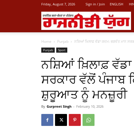
Friday, August 7, 2026
Sign in / Join
ENGLISH
HI
L
Home
Punjab
ਨਸ਼ਿਆਂ ਖ਼ਿਲਾਫ਼ ਵੱਡਾ ਕਦਮ: ਭਗਵੰਤ ਮਾਨ ਸਰਕਾ
P
Punjab
Sport
ਨਸ਼ਿਆਂ ਖ਼ਿਲਾਫ਼ ਵੱ
N
ਸਰਕਾਰ ਵੱਲੋਂ ਪੰਜਾਬ
ਸ਼ੁਰੂਆਤ ਨੂੰ ਮਨਜ਼ੂਰੀ
By
Gurpreet Singh
-
February 10, 2026