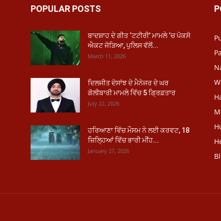
POPULAR POSTS
P
ਬਾਦਸ਼ਾਹ ਦੇ ਗੀਤ ‘ਟਟੀਰੀ’ ਮਾਮਲੇ ‘ਚ ਪੋਕਸੋ
P
ਐਕਟ ਜੋੜਿਆ, ਪੁਲਿਸ ਵੱਲੋਂ...
Pa
March 11, 2026
N
W
ਦਿਲਜੀਤ ਦੋਸਾਂਝ ਦੇ ਮੈਨੇਜਰ ਦੇ ਘਰ
ਗੋਲੀਬਾਰੀ ਮਾਮਲੇ ਵਿੱਚ 5 ਗ੍ਰਿਫ਼ਤਾਰ
H
July 22, 2026
M
H
ਹਰਿਆਣਾ ਵਿੱਚ ਮੌਸਮ ਨੇ ਲਈ ਕਰਵਟ, 18
ਜ਼ਿਲ੍ਹਿਆਂ ਵਿੱਚ ਭਾਰੀ ਮੀਂਹ...
He
January 27, 2026
B