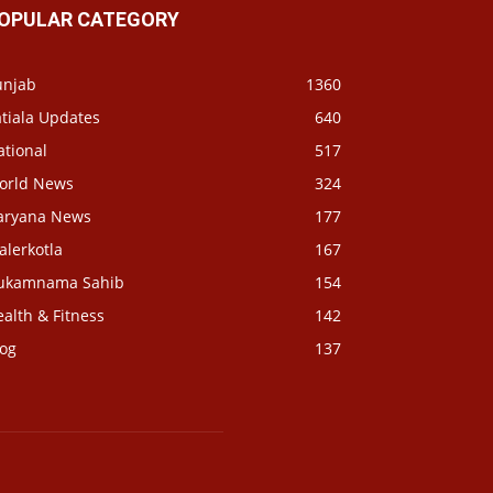
OPULAR CATEGORY
unjab
1360
tiala Updates
640
ational
517
orld News
324
aryana News
177
alerkotla
167
ukamnama Sahib
154
alth & Fitness
142
log
137